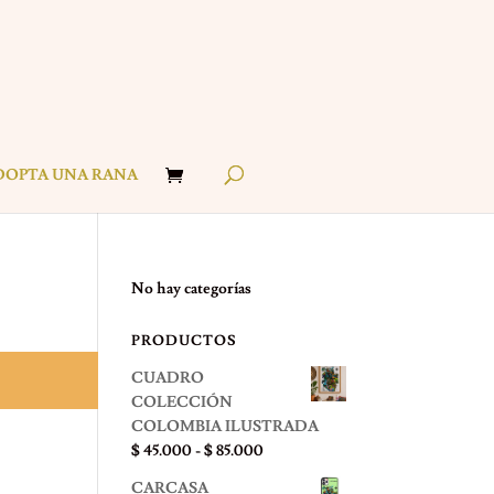
DOPTA UNA RANA
No hay categorías
PRODUCTOS
CUADRO
COLECCIÓN
COLOMBIA ILUSTRADA
Rango
$
45.000
-
$
85.000
de
CARCASA