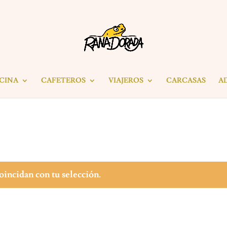
ICINA
CAFETEROS
VIAJEROS
CARCASAS
A
incidan con tu selección.