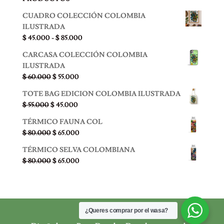
CUADRO COLECCIÓN COLOMBIA
ILUSTRADA
Rango
$
45.000
-
$
85.000
de
CARCASA COLECCIÓN COLOMBIA
precios:
ILUSTRADA
desde
El
El
$
60.000
$
55.000
$ 45.000
precio
precio
hasta
TOTE BAG EDICION COLOMBIA ILUSTRADA
original
actual
$ 85.000
El
El
$
55.000
$
45.000
era:
es:
precio
precio
$ 60.000.
$ 55.000.
TÉRMICO FAUNA COL
original
actual
El
El
$
80.000
$
65.000
era:
es:
precio
precio
$ 55.000.
$ 45.000.
TÉRMICO SELVA COLOMBIANA
original
actual
El
El
$
80.000
$
65.000
era:
es:
precio
precio
$ 80.000.
$ 65.000.
original
actual
era:
es:
$ 80.000.
$ 65.000.
¿Queres comprar por el wasa?