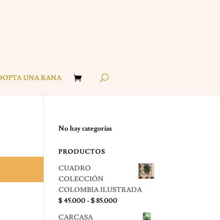
DOPTA UNA RANA
No hay categorías
PRODUCTOS
CUADRO
COLECCIÓN
COLOMBIA ILUSTRADA
Rango
$
45.000
-
$
85.000
de
CARCASA