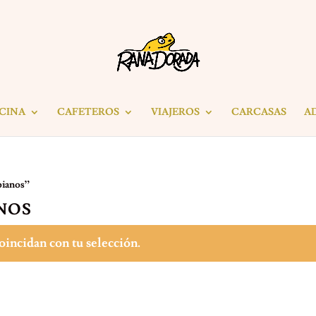
ICINA
CAFETEROS
VIAJEROS
CARCASAS
A
bianos”
NOS
incidan con tu selección.