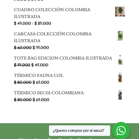
CUADRO COLECCIÓN COLOMBIA
ILUSTRADA
Rango
$
45.000
-
$
85.000
de
CARCASA COLECCIÓN COLOMBIA
precios:
ILUSTRADA
desde
El
El
$
60.000
$
55.000
$ 45.000
precio
precio
hasta
TOTE BAG EDICION COLOMBIA ILUSTRADA
original
actual
$ 85.000
El
El
$
55.000
$
45.000
era:
es:
precio
precio
$ 60.000.
$ 55.000.
TÉRMICO FAUNA COL
original
actual
El
El
$
80.000
$
65.000
era:
es:
precio
precio
$ 55.000.
$ 45.000.
TÉRMICO SELVA COLOMBIANA
original
actual
El
El
$
80.000
$
65.000
era:
es:
precio
precio
$ 80.000.
$ 65.000.
original
actual
era:
es:
$ 80.000.
$ 65.000.
¿Queres comprar por el wasa?