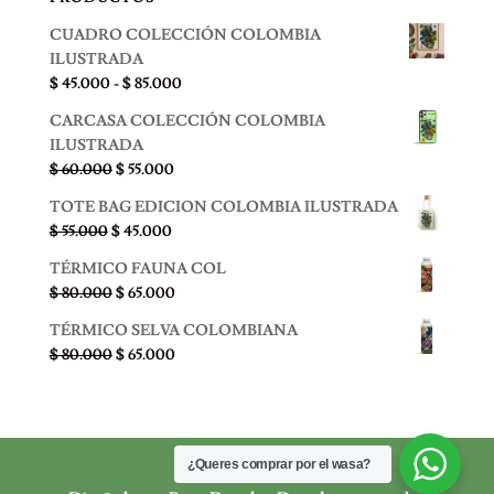
CUADRO COLECCIÓN COLOMBIA
ILUSTRADA
Rango
$
45.000
-
$
85.000
de
CARCASA COLECCIÓN COLOMBIA
precios:
ILUSTRADA
desde
El
El
$
60.000
$
55.000
$ 45.000
precio
precio
hasta
TOTE BAG EDICION COLOMBIA ILUSTRADA
original
actual
$ 85.000
El
El
$
55.000
$
45.000
era:
es:
precio
precio
$ 60.000.
$ 55.000.
TÉRMICO FAUNA COL
original
actual
El
El
$
80.000
$
65.000
era:
es:
precio
precio
$ 55.000.
$ 45.000.
TÉRMICO SELVA COLOMBIANA
original
actual
El
El
$
80.000
$
65.000
era:
es:
precio
precio
$ 80.000.
$ 65.000.
original
actual
era:
es:
$ 80.000.
$ 65.000.
¿Queres comprar por el wasa?