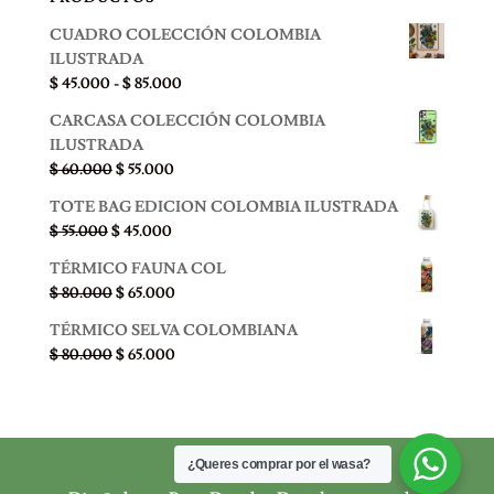
CUADRO COLECCIÓN COLOMBIA
ILUSTRADA
Rango
$
45.000
-
$
85.000
de
CARCASA COLECCIÓN COLOMBIA
precios:
ILUSTRADA
desde
El
El
$
60.000
$
55.000
$ 45.000
precio
precio
hasta
TOTE BAG EDICION COLOMBIA ILUSTRADA
original
actual
$ 85.000
El
El
$
55.000
$
45.000
era:
es:
precio
precio
$ 60.000.
$ 55.000.
TÉRMICO FAUNA COL
original
actual
El
El
$
80.000
$
65.000
era:
es:
precio
precio
$ 55.000.
$ 45.000.
TÉRMICO SELVA COLOMBIANA
original
actual
El
El
$
80.000
$
65.000
era:
es:
precio
precio
$ 80.000.
$ 65.000.
original
actual
era:
es:
$ 80.000.
$ 65.000.
¿Queres comprar por el wasa?