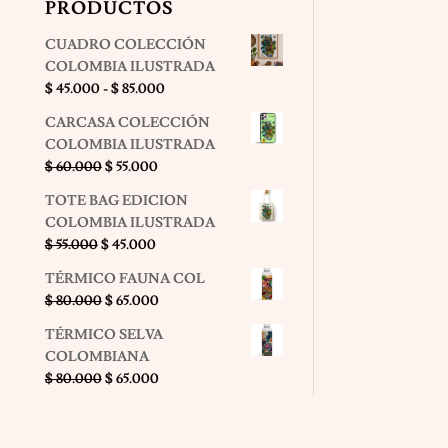
PRODUCTOS
CUADRO COLECCIÓN
COLOMBIA ILUSTRADA
Rango
$
45.000
-
$
85.000
de
CARCASA COLECCIÓN
precios:
COLOMBIA ILUSTRADA
desde
El
El
$
60.000
$
55.000
$ 45.000
precio
precio
hasta
TOTE BAG EDICION
original
actual
$ 85.000
COLOMBIA ILUSTRADA
era:
es:
El
El
$
55.000
$
45.000
$ 60.000.
$ 55.000.
precio
precio
TÉRMICO FAUNA COL
original
actual
El
El
$
80.000
$
65.000
era:
es:
precio
precio
$ 55.000.
$ 45.000.
TÉRMICO SELVA
original
actual
COLOMBIANA
era:
es:
El
El
$
80.000
$
65.000
$ 80.000.
$ 65.000.
precio
precio
original
actual
era:
es: