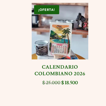
¡OFERTA!
CALENDARIO
COLOMBIANO 2026
El
El
$
25.000
$
18.500
precio
precio
original
actual
era:
es: