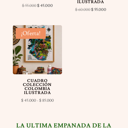
ILUSTRADA
El
El
$
55.000
$
45.000
El
El
$
60.000
$
55.000
precio
precio
precio
precio
original
actual
original
actual
era:
es:
era:
es:
¡Oferta!
$ 55.000.
$ 45.000.
$ 60.000.
$ 55.000.
CUADRO
COLECCIÓN
COLOMBIA
ILUSTRADA
Rango
$
45.000
-
$
85.000
de
precios:
desde
LA ULTIMA EMPANADA DE LA