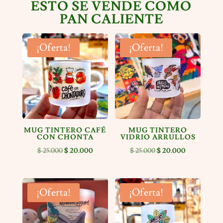
ESTO SE VENDE COMO
PAN CALIENTE
¡Oferta!
¡Oferta!
MUG TINTERO CAFÉ
MUG TINTERO
CON CHONTA
VIDRIO ARRULLOS
El
El
El
El
$
25.000
$
20.000
$
25.000
$
20.000
precio
precio
precio
precio
original
actual
original
actual
era:
es:
era:
es:
¡Oferta!
¡Oferta!
$ 25.000.
$ 20.000.
$ 25.000.
$ 20.000.