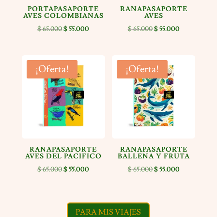
PORTAPASAPORTE
RANAPASAPORTE
AVES COLOMBIANAS
AVES
El
El
El
El
$
65.000
$
55.000
$
65.000
$
55.000
precio
precio
precio
precio
original
actual
original
actual
era:
es:
era:
es:
¡Oferta!
¡Oferta!
$ 65.000.
$ 55.000.
$ 65.000.
$ 55.000.
RANAPASAPORTE
RANAPASAPORTE
AVES DEL PACIFICO
BALLENA Y FRUTA
El
El
El
El
$
65.000
$
55.000
$
65.000
$
55.000
precio
precio
precio
precio
original
actual
original
actual
era:
es:
era:
es:
PARA MIS VIAJES