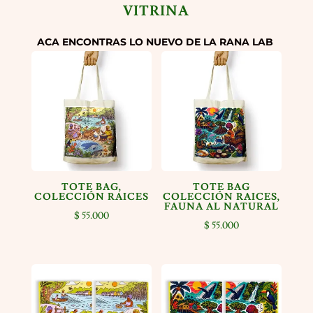
$ 45.000
VITRINA
hasta
$ 85.000
ACA ENCONTRAS LO NUEVO DE LA RANA LAB
TOTE BAG,
TOTE BAG
COLECCIÓN RAICES
COLECCIÓN RAICES,
FAUNA AL NATURAL
$
55.000
$
55.000