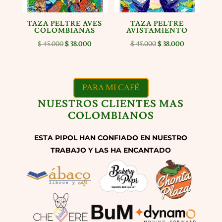
TAZA PELTRE AVES
TAZA PELTRE
COLOMBIANAS
AVISTAMIENTO
El
El
El
El
$
45.000
$
38.000
$
45.000
$
38.000
precio
precio
precio
precio
original
actual
original
actual
era:
es:
era:
es:
PARA MI CAFÉ
$ 45.000.
$ 38.000.
$ 45.000.
$ 38.000.
NUESTROS CLIENTES MAS
COLOMBIANOS
ESTA PIPOL HAN CONFIADO EN NUESTRO
TRABAJO Y LAS HA ENCANTADO