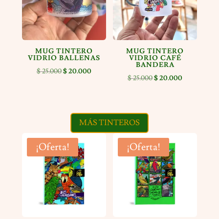
MUG TINTERO
MUG TINTERO
VIDRIO BALLENAS
VIDRIO CAFÉ
BANDERA
El
El
$
25.000
$
20.000
El
El
$
25.000
$
20.000
precio
precio
precio
precio
original
actual
original
actual
era:
es:
era:
es:
$ 25.000.
$ 20.000.
MÁS TINTEROS
$ 25.000.
$ 20.000.
¡Oferta!
¡Oferta!