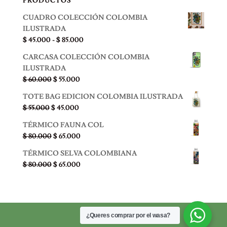
PRODUCTOS
CUADRO COLECCIÓN COLOMBIA
ILUSTRADA
Rango
$
45.000
-
$
85.000
de
CARCASA COLECCIÓN COLOMBIA
precios:
ILUSTRADA
desde
El
El
$
60.000
$
55.000
$ 45.000
precio
precio
hasta
TOTE BAG EDICION COLOMBIA ILUSTRADA
original
actual
$ 85.000
El
El
$
55.000
$
45.000
era:
es:
precio
precio
$ 60.000.
$ 55.000.
TÉRMICO FAUNA COL
original
actual
El
El
$
80.000
$
65.000
era:
es:
precio
precio
$ 55.000.
$ 45.000.
TÉRMICO SELVA COLOMBIANA
original
actual
El
El
$
80.000
$
65.000
era:
es:
precio
precio
$ 80.000.
$ 65.000.
original
actual
era:
es:
$ 80.000.
$ 65.000.
¿Queres comprar por el wasa?