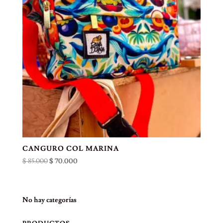
CANGURO COL MARINA
El
El
$
85.000
$
70.000
precio
precio
original
actual
era:
es:
No hay categorías
$ 85.000.
$ 70.000.