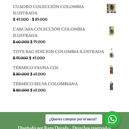
CUADRO COLECCIÓN COLOMBIA
ILUSTRADA
Rango
$
45.000
-
$
85.000
de
CARCASA COLECCIÓN COLOMBIA
precios:
ILUSTRADA
desde
El
El
$
60.000
$
55.000
$ 45.000
precio
precio
hasta
TOTE BAG EDICION COLOMBIA ILUSTRADA
original
actual
$ 85.000
El
El
$
55.000
$
45.000
era:
es:
precio
precio
$ 60.000.
$ 55.000.
TÉRMICO FAUNA COL
original
actual
El
El
$
80.000
$
65.000
era:
es:
precio
precio
$ 55.000.
$ 45.000.
TÉRMICO SELVA COLOMBIANA
original
actual
El
El
$
80.000
$
65.000
era:
es:
precio
precio
$ 80.000.
$ 65.000.
original
actual
era:
es:
$ 80.000.
$ 65.000.
¿Queres comprar por el wasa?
Diseñado por Rana Dorada - Derechos reservados