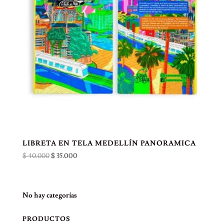
LIBRETA EN TELA MEDELLÍN PANORAMICA
El
El
$
40.000
$
35.000
precio
precio
original
actual
era:
es:
No hay categorías
$ 40.000.
$ 35.000.
PRODUCTOS