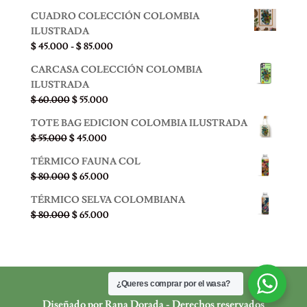
CUADRO COLECCIÓN COLOMBIA
ILUSTRADA
Rango
$
45.000
-
$
85.000
de
CARCASA COLECCIÓN COLOMBIA
precios:
ILUSTRADA
desde
El
El
$
60.000
$
55.000
$ 45.000
precio
precio
hasta
TOTE BAG EDICION COLOMBIA ILUSTRADA
original
actual
$ 85.000
El
El
$
55.000
$
45.000
era:
es:
precio
precio
$ 60.000.
$ 55.000.
TÉRMICO FAUNA COL
original
actual
El
El
$
80.000
$
65.000
era:
es:
precio
precio
$ 55.000.
$ 45.000.
TÉRMICO SELVA COLOMBIANA
original
actual
El
El
$
80.000
$
65.000
era:
es:
precio
precio
$ 80.000.
$ 65.000.
original
actual
era:
es:
$ 80.000.
$ 65.000.
¿Queres comprar por el wasa?
Diseñado por Rana Dorada - Derechos reservados