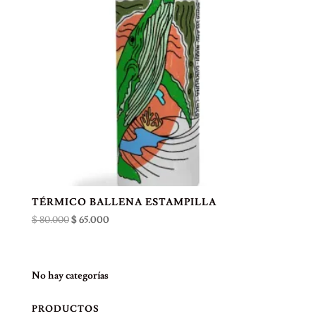
TÉRMICO BALLENA ESTAMPILLA
El
El
$
80.000
$
65.000
precio
precio
original
actual
era:
es:
No hay categorías
$ 80.000.
$ 65.000.
PRODUCTOS