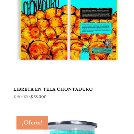
LIBRETA EN TELA CHONTADURO
El
El
$
40.000
$
38.000
precio
precio
original
actual
era:
es:
¡Oferta!
$ 40.000.
$ 38.000.