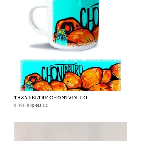
TAZA PELTRE CHONTADURO
El
El
$
45.000
$
38.000
precio
precio
original
actual
era:
es:
$ 45.000.
$ 38.000.