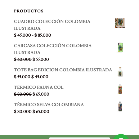
PRODUCTOS
CUADRO COLECCIÓN COLOMBIA
ILUSTRADA
Rango
$
45.000
-
$
85.000
de
CARCASA COLECCIÓN COLOMBIA
precios:
ILUSTRADA
desde
El
El
$
60.000
$
55.000
$ 45.000
precio
precio
hasta
TOTE BAG EDICION COLOMBIA ILUSTRADA
original
actual
$ 85.000
El
El
$
55.000
$
45.000
era:
es:
precio
precio
$ 60.000.
$ 55.000.
TÉRMICO FAUNA COL
original
actual
El
El
$
80.000
$
65.000
era:
es:
precio
precio
$ 55.000.
$ 45.000.
TÉRMICO SELVA COLOMBIANA
original
actual
El
El
$
80.000
$
65.000
era:
es:
precio
precio
$ 80.000.
$ 65.000.
original
actual
era:
es:
$ 80.000.
$ 65.000.