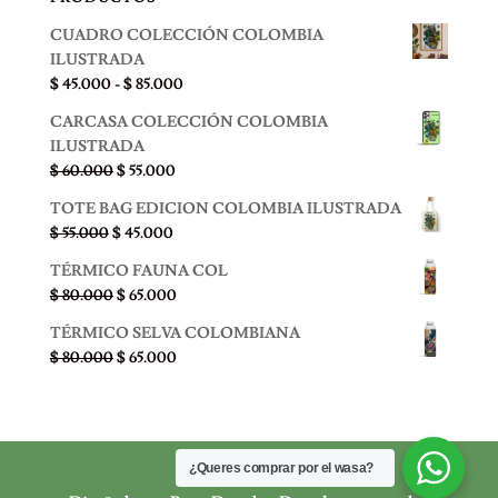
CUADRO COLECCIÓN COLOMBIA
ILUSTRADA
Rango
$
45.000
-
$
85.000
de
CARCASA COLECCIÓN COLOMBIA
precios:
ILUSTRADA
desde
El
El
$
60.000
$
55.000
$ 45.000
precio
precio
hasta
TOTE BAG EDICION COLOMBIA ILUSTRADA
original
actual
$ 85.000
El
El
$
55.000
$
45.000
era:
es:
precio
precio
$ 60.000.
$ 55.000.
TÉRMICO FAUNA COL
original
actual
El
El
$
80.000
$
65.000
era:
es:
precio
precio
$ 55.000.
$ 45.000.
TÉRMICO SELVA COLOMBIANA
original
actual
El
El
$
80.000
$
65.000
era:
es:
precio
precio
$ 80.000.
$ 65.000.
original
actual
era:
es:
$ 80.000.
$ 65.000.
¿Queres comprar por el wasa?