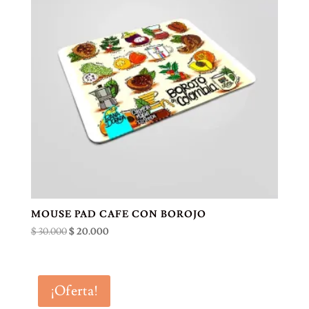
MOUSE PAD CAFE CON BOROJO
El
El
$
30.000
$
20.000
precio
precio
original
actual
era:
es:
¡Oferta!
$ 30.000.
$ 20.000.