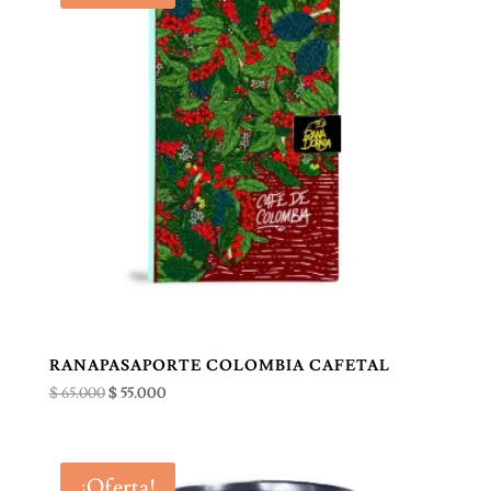
RANAPASAPORTE COLOMBIA CAFETAL
El
El
$
65.000
$
55.000
precio
precio
original
actual
era:
es:
¡Oferta!