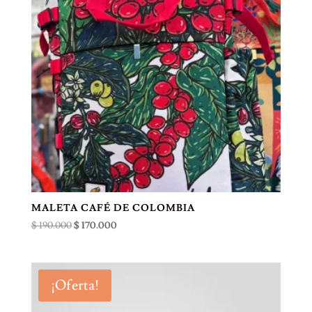
MALETA CAFÉ DE COLOMBIA
El
El
$
190.000
$
170.000
precio
precio
original
actual
era:
es:
¡Oferta!
$ 190.000.
$ 170.000.