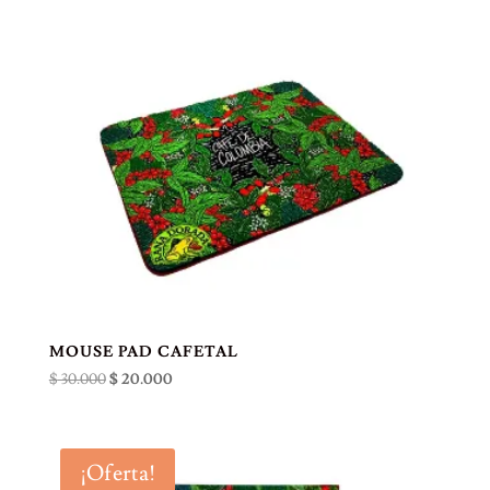
MOUSE PAD CAFETAL
El
El
$
30.000
$
20.000
precio
precio
original
actual
era:
es:
¡Oferta!
$ 30.000.
$ 20.000.