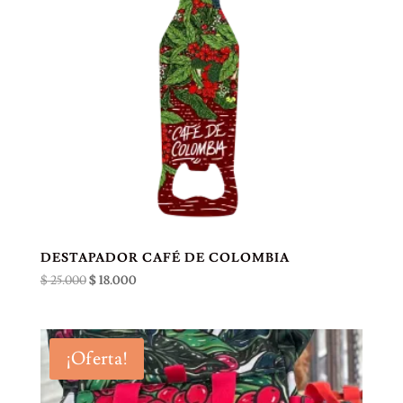
DESTAPADOR CAFÉ DE COLOMBIA
El
El
$
25.000
$
18.000
precio
precio
original
actual
era:
es:
¡Oferta!
$ 25.000.
$ 18.000.