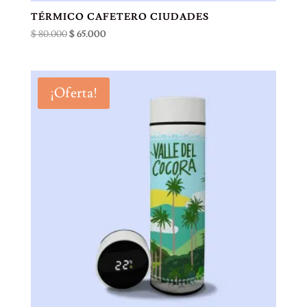
TÉRMICO CAFETERO CIUDADES
El
El
$
80.000
$
65.000
precio
precio
original
actual
era:
es:
¡Oferta!
$ 80.000.
$ 65.000.