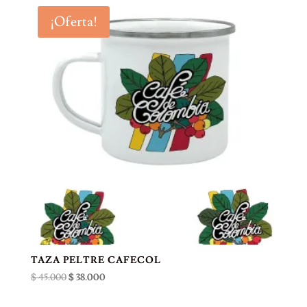
era:
es:
¡Oferta!
$ 45.000.
$ 38.000.
TAZA PELTRE CAFECOL
El
El
$
45.000
$
38.000
precio
precio