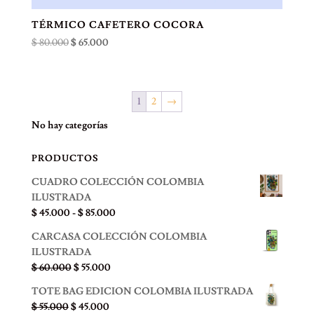
TÉRMICO CAFETERO COCORA
El
El
$
80.000
$
65.000
precio
precio
original
actual
era:
es:
1
2
→
$ 80.000.
$ 65.000.
No hay categorías
PRODUCTOS
CUADRO COLECCIÓN COLOMBIA
ILUSTRADA
Rango
$
45.000
-
$
85.000
de
CARCASA COLECCIÓN COLOMBIA
precios:
ILUSTRADA
desde
El
El
$
60.000
$
55.000
$ 45.000
precio
precio
hasta
TOTE BAG EDICION COLOMBIA ILUSTRADA
original
actual
$ 85.000
El
El
$
55.000
$
45.000
era:
es: