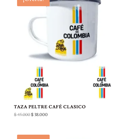
$ 65.000.
$ 55.000.
TAZA PELTRE CAFÉ CLASICO
El
El
$
45.000
$
38.000
precio
precio
original
actual
era:
es: