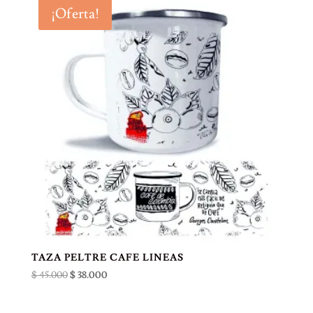
era:
es:
¡Oferta!
$ 45.000.
$ 38.000.
TAZA PELTRE CAFE LINEAS
El
El
$
45.000
$
38.000
precio
precio
original
actual