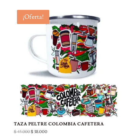
original
actual
era:
es:
¡Oferta!
$ 45.000.
$ 38.000.
TAZA PELTRE COLOMBIA CAFETERA
El
El
$
45.000
$
38.000