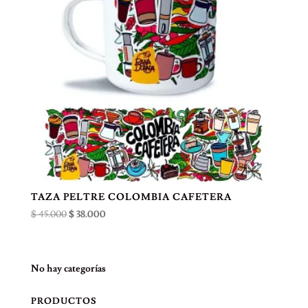
TAZA PELTRE COLOMBIA CAFETERA
El
El
$
45.000
$
38.000
precio
precio
original
actual
era:
es:
No hay categorías
$ 45.000.
$ 38.000.
PRODUCTOS