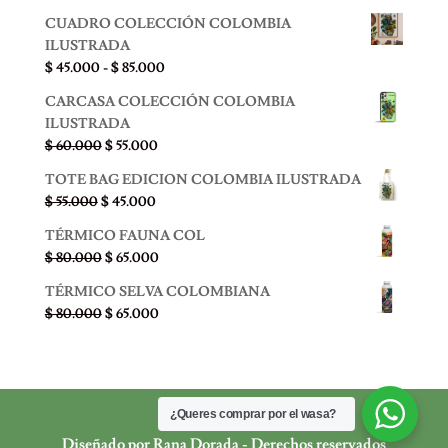
CUADRO COLECCIÓN COLOMBIA
ILUSTRADA
Rango
$
45.000
-
$
85.000
de
CARCASA COLECCIÓN COLOMBIA
precios:
ILUSTRADA
desde
El
El
$
60.000
$
55.000
$ 45.000
precio
precio
hasta
TOTE BAG EDICION COLOMBIA ILUSTRADA
original
actual
$ 85.000
El
El
$
55.000
$
45.000
era:
es:
precio
precio
$ 60.000.
$ 55.000.
TÉRMICO FAUNA COL
original
actual
El
El
$
80.000
$
65.000
era:
es:
precio
precio
$ 55.000.
$ 45.000.
TÉRMICO SELVA COLOMBIANA
original
actual
El
El
$
80.000
$
65.000
era:
es:
precio
precio
$ 80.000.
$ 65.000.
original
actual
era:
es:
$ 80.000.
$ 65.000.
¿Queres comprar por el wasa?
Diseñado por Rana Dorada - Derechos reservados