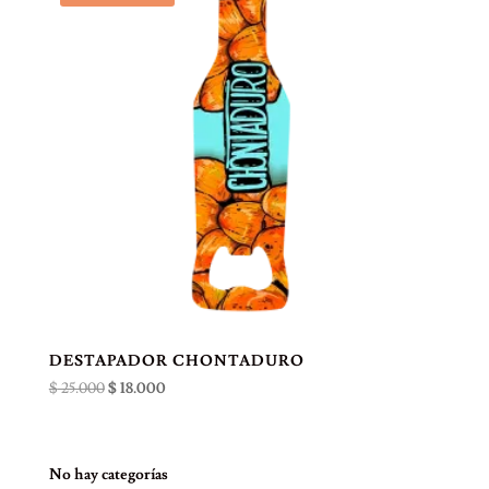
DESTAPADOR CHONTADURO
El
El
$
25.000
$
18.000
precio
precio
original
actual
era:
es:
No hay categorías
$ 25.000.
$ 18.000.