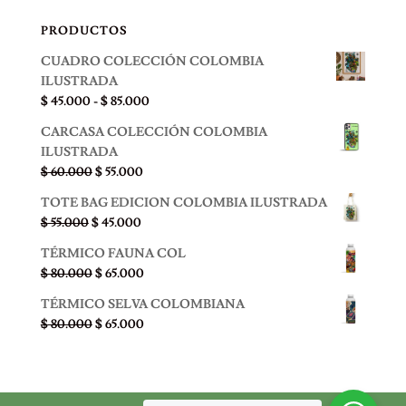
PRODUCTOS
CUADRO COLECCIÓN COLOMBIA
ILUSTRADA
Rango
$
45.000
-
$
85.000
de
CARCASA COLECCIÓN COLOMBIA
precios:
ILUSTRADA
desde
El
El
$
60.000
$
55.000
$ 45.000
precio
precio
hasta
TOTE BAG EDICION COLOMBIA ILUSTRADA
original
actual
$ 85.000
El
El
$
55.000
$
45.000
era:
es:
precio
precio
$ 60.000.
$ 55.000.
TÉRMICO FAUNA COL
original
actual
El
El
$
80.000
$
65.000
era:
es:
precio
precio
$ 55.000.
$ 45.000.
TÉRMICO SELVA COLOMBIANA
original
actual
El
El
$
80.000
$
65.000
era:
es:
precio
precio
$ 80.000.
$ 65.000.
original
actual
era:
es:
$ 80.000.
$ 65.000.