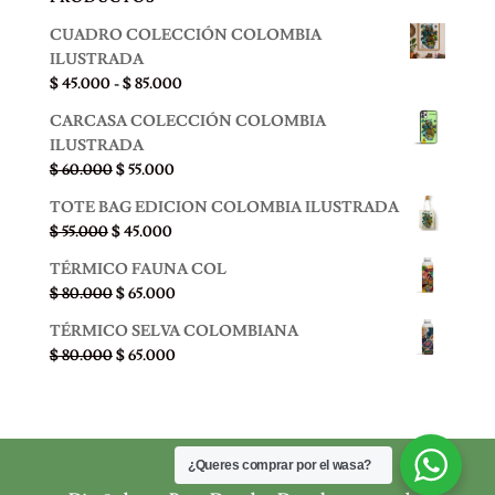
CUADRO COLECCIÓN COLOMBIA
ILUSTRADA
Rango
$
45.000
-
$
85.000
de
CARCASA COLECCIÓN COLOMBIA
precios:
ILUSTRADA
desde
El
El
$
60.000
$
55.000
$ 45.000
precio
precio
hasta
TOTE BAG EDICION COLOMBIA ILUSTRADA
original
actual
$ 85.000
El
El
$
55.000
$
45.000
era:
es:
precio
precio
$ 60.000.
$ 55.000.
TÉRMICO FAUNA COL
original
actual
El
El
$
80.000
$
65.000
era:
es:
precio
precio
$ 55.000.
$ 45.000.
TÉRMICO SELVA COLOMBIANA
original
actual
El
El
$
80.000
$
65.000
era:
es:
precio
precio
$ 80.000.
$ 65.000.
original
actual
era:
es:
$ 80.000.
$ 65.000.
¿Queres comprar por el wasa?