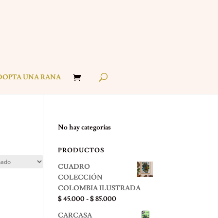
DOPTA UNA RANA
No hay categorías
PRODUCTOS
CUADRO
COLECCIÓN
COLOMBIA ILUSTRADA
Rango
$
45.000
-
$
85.000
de
CARCASA