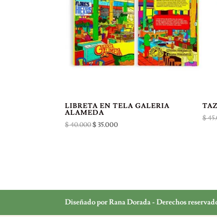
LIBRETA EN TELA GALERIA
TAZ
ALAMEDA
$
45.
El
El
$
40.000
$
35.000
precio
precio
original
actual
era:
es:
$ 40.000.
$ 35.000.
Diseñado por Rana Dorada - Derechos reservad