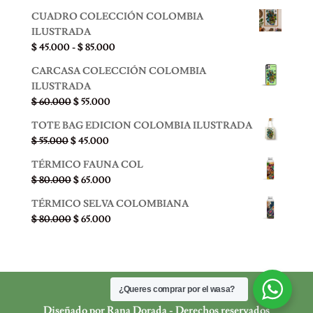
CUADRO COLECCIÓN COLOMBIA
ILUSTRADA
Rango
$
45.000
-
$
85.000
de
CARCASA COLECCIÓN COLOMBIA
precios:
ILUSTRADA
desde
El
El
$
60.000
$
55.000
$ 45.000
precio
precio
hasta
TOTE BAG EDICION COLOMBIA ILUSTRADA
original
actual
$ 85.000
El
El
$
55.000
$
45.000
era:
es:
precio
precio
$ 60.000.
$ 55.000.
TÉRMICO FAUNA COL
original
actual
El
El
$
80.000
$
65.000
era:
es:
precio
precio
$ 55.000.
$ 45.000.
TÉRMICO SELVA COLOMBIANA
original
actual
El
El
$
80.000
$
65.000
era:
es:
precio
precio
$ 80.000.
$ 65.000.
original
actual
era:
es:
$ 80.000.
$ 65.000.
¿Queres comprar por el wasa?
Diseñado por Rana Dorada - Derechos reservados