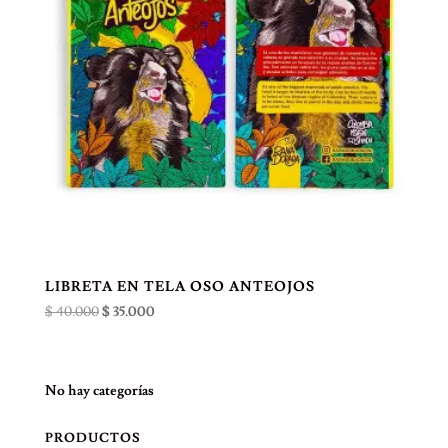
LIBRETA EN TELA OSO ANTEOJOS
El
El
$
40.000
$
35.000
precio
precio
original
actual
era:
es:
No hay categorías
$ 40.000.
$ 35.000.
PRODUCTOS