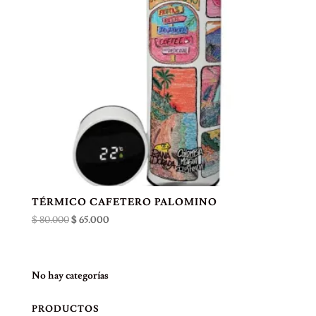
TÉRMICO CAFETERO PALOMINO
El
El
$
80.000
$
65.000
precio
precio
original
actual
era:
es:
No hay categorías
$ 80.000.
$ 65.000.
PRODUCTOS