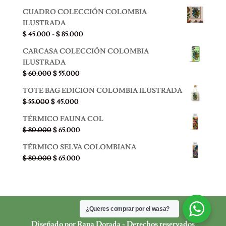
CUADRO COLECCIÓN COLOMBIA
ILUSTRADA
Rango
$
45.000
-
$
85.000
de
CARCASA COLECCIÓN COLOMBIA
precios:
ILUSTRADA
desde
El
El
$
60.000
$
55.000
$ 45.000
precio
precio
hasta
TOTE BAG EDICION COLOMBIA ILUSTRADA
original
actual
$ 85.000
El
El
$
55.000
$
45.000
era:
es:
precio
precio
$ 60.000.
$ 55.000.
TÉRMICO FAUNA COL
original
actual
El
El
$
80.000
$
65.000
era:
es:
precio
precio
$ 55.000.
$ 45.000.
TÉRMICO SELVA COLOMBIANA
original
actual
El
El
$
80.000
$
65.000
era:
es:
precio
precio
$ 80.000.
$ 65.000.
original
actual
era:
es:
$ 80.000.
$ 65.000.
¿Queres comprar por el wasa?
Diseñado por Rana Dorada - Derechos reservados