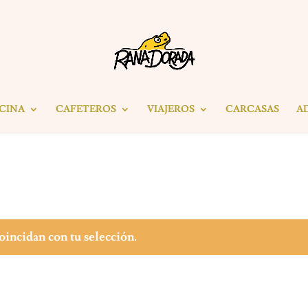
ICINA
CAFETEROS
VIAJEROS
CARCASAS
A
incidan con tu selección.