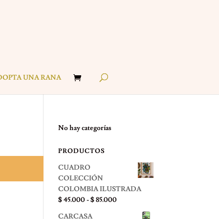
DOPTA UNA RANA
No hay categorías
PRODUCTOS
CUADRO
COLECCIÓN
COLOMBIA ILUSTRADA
Rango
$
45.000
-
$
85.000
de
CARCASA