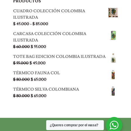
PRODUCTOS
CUADRO COLECCIÓN COLOMBIA
ILUSTRADA
Rango
$
45.000
-
$
85.000
de
CARCASA COLECCIÓN COLOMBIA
precios:
ILUSTRADA
desde
El
El
$
60.000
$
55.000
$ 45.000
precio
precio
hasta
TOTE BAG EDICION COLOMBIA ILUSTRADA
original
actual
$ 85.000
El
El
$
55.000
$
45.000
era:
es:
precio
precio
$ 60.000.
$ 55.000.
TÉRMICO FAUNA COL
original
actual
El
El
$
80.000
$
65.000
era:
es:
precio
precio
$ 55.000.
$ 45.000.
TÉRMICO SELVA COLOMBIANA
original
actual
El
El
$
80.000
$
65.000
era:
es:
precio
precio
$ 80.000.
$ 65.000.
original
actual
era:
es:
$ 80.000.
$ 65.000.
¿Queres comprar por el wasa?