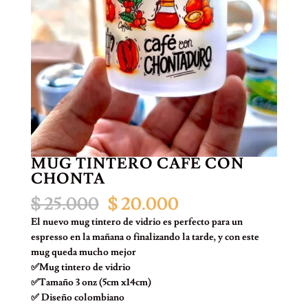
MUG TINTERO CAFÉ CON
CHONTA
El
El
$
25.000
$
20.000
precio
precio
El nuevo mug tintero de vidrio es perfecto para un
original
actual
espresso en la mañana o finalizando la tarde, y con este
era:
es:
mug queda mucho mejor
$ 25.000.
$ 20.000.
✅Mug tintero de vidrio
✅Tamaño 3 onz (5cm x14cm)
✅ Diseño colombiano