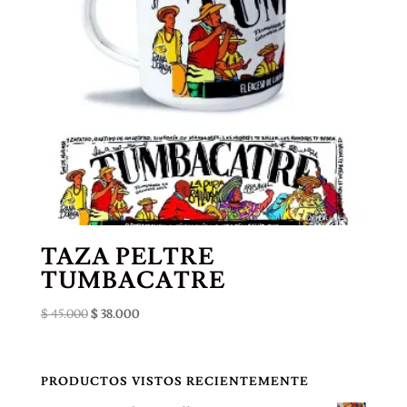
TAZA PELTRE
TUMBACATRE
El
El
$
45.000
$
38.000
precio
precio
original
actual
era:
es:
PRODUCTOS VISTOS RECIENTEMENTE
$ 45.000.
$ 38.000.