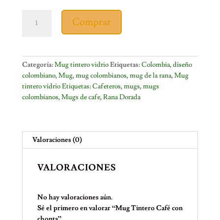
Mug
Comprar
Tintero
Café
con
chonta
Categoría:
Mug tintero vidrio
Etiquetas:
Colombia
,
diseño
cantidad
colombiano
,
Mug
,
mug colombianos
,
mug de la rana
,
Mug
tintero vidrio Etiquetas: Cafeteros
,
mugs
,
mugs
colombianos
,
Mugs de cafe
,
Rana Dorada
Valoraciones (0)
VALORACIONES
No hay valoraciones aún.
Sé el primero en valorar “Mug Tintero Café con
chonta”