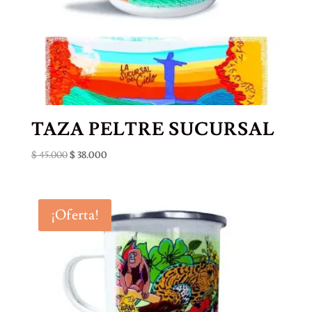
TAZA PELTRE SUCURSAL
El
El
$
45.000
$
38.000
precio
precio
original
actual
era:
es:
¡Oferta!
$ 45.000.
$ 38.000.