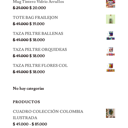
Mug Tintero Vidrio Arrullos
El
El
$
25.000
$
20.000
precio
precio
TOTE BAG FRAILEJON
original
actual
El
El
$
45.000
$
35.000
era:
es:
precio
precio
$ 25.000.
$ 20.000.
TAZA PELTRE BALLENAS
original
actual
El
El
$
45.000
$
38.000
era:
es:
precio
precio
$ 45.000.
$ 35.000.
TAZA PELTRE ORQUIDEAS
original
actual
El
El
$
45.000
$
38.000
era:
es:
precio
precio
$ 45.000.
$ 38.000.
TAZA PELTRE FLORES COL
original
actual
El
El
$
45.000
$
38.000
era:
es:
precio
precio
$ 45.000.
$ 38.000.
original
actual
No hay categorías
era:
es:
$ 45.000.
$ 38.000.
PRODUCTOS
CUADRO COLECCIÓN COLOMBIA
ILUSTRADA
Rango
$
45.000
-
$
85.000