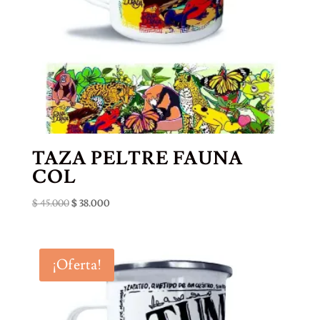
TAZA PELTRE FAUNA
COL
El
El
$
45.000
$
38.000
precio
precio
original
actual
era:
es:
¡Oferta!
$ 45.000.
$ 38.000.