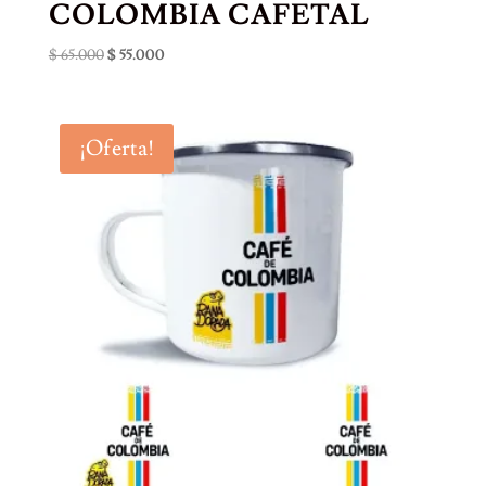
COLOMBIA CAFETAL
El
El
$
65.000
$
55.000
precio
precio
original
actual
era:
es:
¡Oferta!
$ 65.000.
$ 55.000.