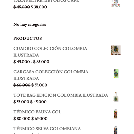
TAZA PELTRE METODOS CAFE
original
actual
El
El
$
45.000
$
38.000
era:
es:
precio
precio
$ 45.000.
$ 38.000.
original
actual
No hay categorías
era:
es:
$ 45.000.
$ 38.000.
PRODUCTOS
CUADRO COLECCIÓN COLOMBIA
ILUSTRADA
Rango
$
45.000
-
$
85.000
de
CARCASA COLECCIÓN COLOMBIA
precios:
ILUSTRADA
desde
El
El
$
60.000
$
55.000
$ 45.000
precio
precio
hasta
TOTE BAG EDICION COLOMBIA ILUSTRADA
original
actual
$ 85.000
El
El
$
55.000
$
45.000
era:
es:
precio
precio
$ 60.000.
$ 55.000.
TÉRMICO FAUNA COL
original
actual
El
El
$
80.000
$
65.000
era:
es:
precio
precio
$ 55.000.
$ 45.000.
TÉRMICO SELVA COLOMBIANA
original
actual