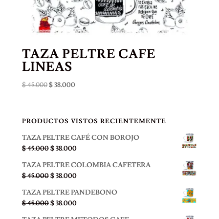
TAZA PELTRE CAFE
LINEAS
El
El
$
45.000
$
38.000
precio
precio
original
actual
era:
es:
PRODUCTOS VISTOS RECIENTEMENTE
$ 45.000.
$ 38.000.
TAZA PELTRE CAFÉ CON BOROJO
El
El
$
45.000
$
38.000
precio
precio
TAZA PELTRE COLOMBIA CAFETERA
original
actual
El
El
$
45.000
$
38.000
era:
es:
precio
precio
$ 45.000.
$ 38.000.
TAZA PELTRE PANDEBONO
original
actual
El
El
$
45.000
$
38.000
era:
es:
precio
precio
$ 45.000.
$ 38.000.