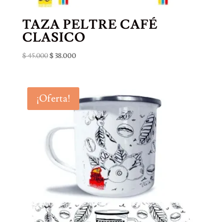
TAZA PELTRE CAFÉ
CLASICO
El
El
$
45.000
$
38.000
precio
precio
original
actual
era:
es:
¡Oferta!
$ 45.000.
$ 38.000.