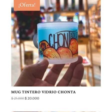
era:
es:
¡Oferta!
$ 25.000.
$ 20.000.
MUG TINTERO VIDRIO CHONTA
El
El
$
25.000
$
20.000
precio
precio
original
actual