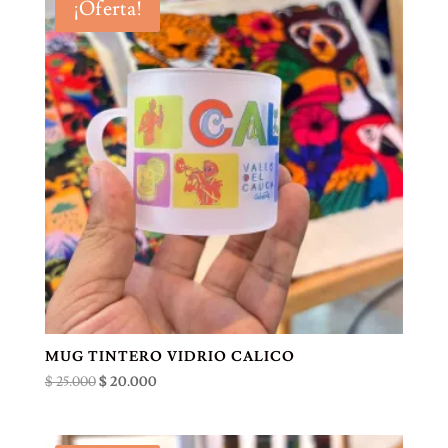
¡Oferta!
$ 25.000.
$ 20.000.
MUG TINTERO VIDRIO CALICO
El
El
$
25.000
$
20.000
precio
precio
original
actual