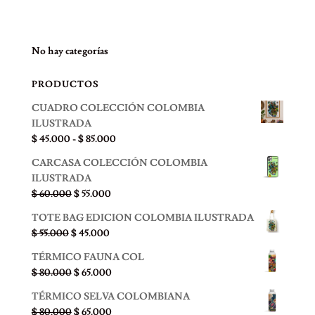
precio
precio
original
actual
era:
es:
No hay categorías
$ 25.000.
$ 20.000.
PRODUCTOS
CUADRO COLECCIÓN COLOMBIA
ILUSTRADA
Rango
$
45.000
-
$
85.000
de
CARCASA COLECCIÓN COLOMBIA
precios:
ILUSTRADA
desde
El
El
$
60.000
$
55.000
$ 45.000
precio
precio
hasta
TOTE BAG EDICION COLOMBIA ILUSTRADA
original
actual
$ 85.000
El
El
$
55.000
$
45.000
era:
es:
precio
precio
$ 60.000.
$ 55.000.
TÉRMICO FAUNA COL
original
actual
El
El
$
80.000
$
65.000
era:
es:
precio
precio
$ 55.000.
$ 45.000.
TÉRMICO SELVA COLOMBIANA
original
actual
El
El
$
80.000
$
65.000