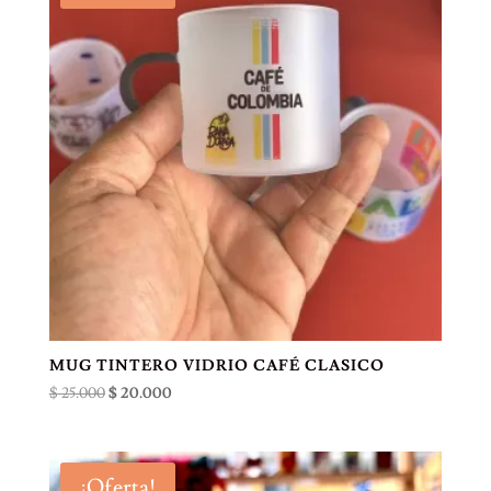
MUG TINTERO VIDRIO CAFÉ CLASICO
El
El
$
25.000
$
20.000
precio
precio
original
actual
era:
es:
¡Oferta!