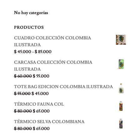
No hay categorías
PRODUCTOS
CUADRO COLECCIÓN COLOMBIA
ILUSTRADA
Rango
$
45.000
-
$
85.000
de
CARCASA COLECCIÓN COLOMBIA
precios:
ILUSTRADA
desde
El
El
$
60.000
$
55.000
$ 45.000
precio
precio
hasta
TOTE BAG EDICION COLOMBIA ILUSTRADA
original
actual
$ 85.000
El
El
$
55.000
$
45.000
era:
es:
precio
precio
$ 60.000.
$ 55.000.
TÉRMICO FAUNA COL
original
actual
El
El
$
80.000
$
65.000
era:
es:
precio
precio
$ 55.000.
$ 45.000.
TÉRMICO SELVA COLOMBIANA
original
actual
El
El
$
80.000
$
65.000
era:
es:
precio
precio
$ 80.000.
$ 65.000.