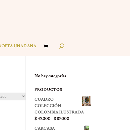
DOPTA UNA RANA
No hay categorías
PRODUCTOS
CUADRO
COLECCIÓN
COLOMBIA ILUSTRADA
Rango
$
45.000
-
$
85.000
de
CARCASA