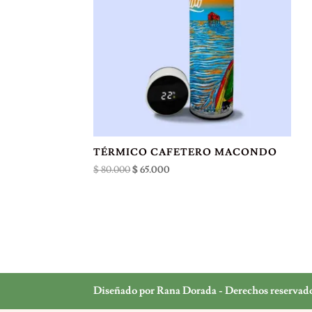
TÉRMICO CAFETERO MACONDO
El
El
$
80.000
$
65.000
precio
precio
original
actual
era:
es:
$ 80.000.
$ 65.000.
Diseñado por Rana Dorada - Derechos reservad