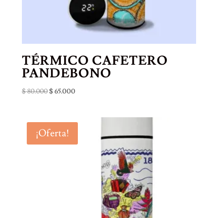
TÉRMICO CAFETERO
PANDEBONO
El
El
$
80.000
$
65.000
precio
precio
original
actual
era:
es:
¡Oferta!
$ 80.000.
$ 65.000.