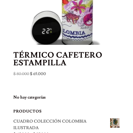
TÉRMICO CAFETERO
ESTAMPILLA
El
El
$
80.000
$
65.000
precio
precio
original
actual
era:
es:
No hay categorías
$ 80.000.
$ 65.000.
PRODUCTOS
CUADRO COLECCIÓN COLOMBIA
ILUSTRADA