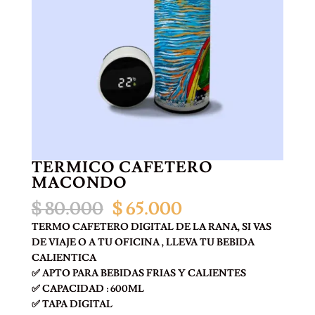
TÉRMICO CAFETERO
MACONDO
El
El
$
80.000
$
65.000
precio
precio
TERMO CAFETERO DIGITAL DE LA RANA, SI VAS
original
actual
DE VIAJE O A TU OFICINA , LLEVA TU BEBIDA
era:
es:
CALIENTICA
$ 80.000.
$ 65.000.
✅ APTO PARA BEBIDAS FRIAS Y CALIENTES
✅ CAPACIDAD : 600ML
✅ TAPA DIGITAL