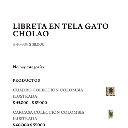
LIBRETA EN TELA GATO
CHOLAO
El
El
$
40.000
$
38.000
precio
precio
original
actual
era:
es:
No hay categorías
$ 40.000.
$ 38.000.
PRODUCTOS
CUADRO COLECCIÓN COLOMBIA
ILUSTRADA
Rango
$
45.000
-
$
85.000
de
CARCASA COLECCIÓN COLOMBIA
precios:
ILUSTRADA
desde
El
El
$
60.000
$
55.000
$ 45.000