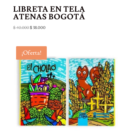
LIBRETA EN TELA
ATENAS BOGOTÁ
El
El
$
40.000
$
38.000
precio
precio
original
actual
era:
es:
¡Oferta!
$ 40.000.
$ 38.000.