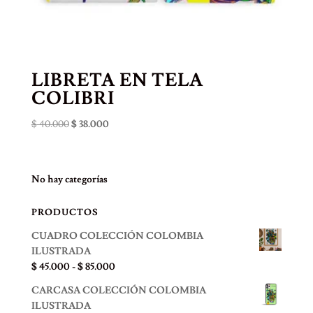
LIBRETA EN TELA
COLIBRI
El
El
$
40.000
$
38.000
precio
precio
original
actual
era:
es:
No hay categorías
$ 40.000.
$ 38.000.
PRODUCTOS
CUADRO COLECCIÓN COLOMBIA
ILUSTRADA
Rango
$
45.000
-
$
85.000
de
CARCASA COLECCIÓN COLOMBIA
precios:
ILUSTRADA
desde