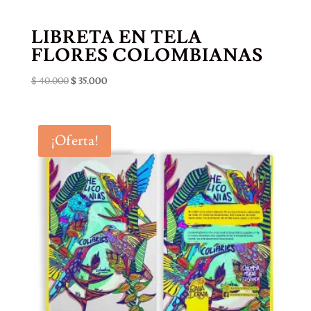
LIBRETA EN TELA
FLORES COLOMBIANAS
El
El
$
40.000
$
35.000
precio
precio
original
actual
era:
es:
¡Oferta!
$ 40.000.
$ 35.000.