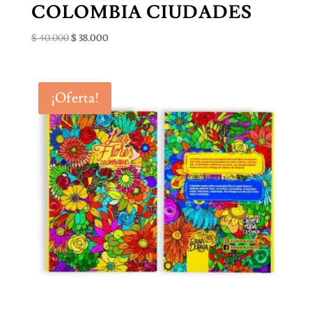
COLOMBIA CIUDADES
El
El
$
40.000
$
38.000
precio
precio
original
actual
era:
es:
¡Oferta!
$ 40.000.
$ 38.000.