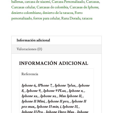
ballenas
,
carcasa de xiaomi
,
Carcasa Personalizado
,
Carcasas
,
Carcasas celular
,
Carcasas de colombia
,
Carcasas de Iphone
,
desierto colombiano
,
desierto de la tatacoa
,
Forro
personalizado
,
forros para celular
,
Rana Dorada
,
tatacoa
Información adicional
Valoraciones (0)
INFORMACIÓN ADICIONAL
Referencia
Iphone 6,, IPhone 7, , Iphone 7plus, , Iphone
8, , Iphone 9, , Iphone 9 PLus, , Iphone x, ,
Iphone xs, , Iphone xs, , Max Iphone 11, ,
Iphone 11 Mini, , Iphone 11 pro, , Iphone 11
pro max,, Iphone 13 min, i, Iphone 13, ,
Iphone 13 Pro, , Iphone 13pro Max, , Iphone