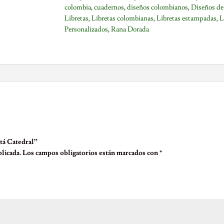
cantidad
colombia
,
cuadernos
,
diseños colombianos
,
Diseños de
Libretas
,
Libretas colombianas
,
Libretas estampadas
,
L
Personalizados
,
Rana Dorada
otá Catedral”
licada.
Los campos obligatorios están marcados con
*