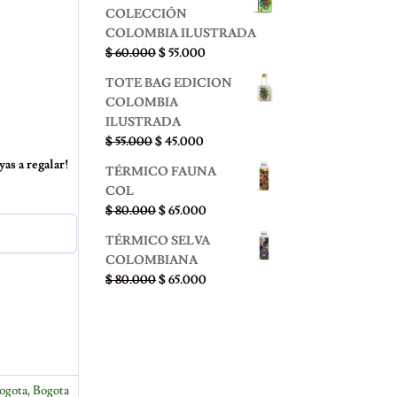
precios:
COLECCIÓN
desde
COLOMBIA ILUSTRADA
$ 45.000
El
El
$
60.000
$
55.000
hasta
precio
precio
$ 85.000
TOTE BAG EDICION
original
actual
COLOMBIA
era:
es:
ILUSTRADA
$ 60.000.
$ 55.000.
El
El
$
55.000
$
45.000
precio
precio
as a regalar!
TÉRMICO FAUNA
original
actual
COL
era:
es:
El
El
$
80.000
$
65.000
$ 55.000.
$ 45.000.
precio
precio
TÉRMICO SELVA
original
actual
COLOMBIANA
era:
es:
El
El
$
80.000
$
65.000
$ 80.000.
$ 65.000.
precio
precio
original
actual
era:
es:
$ 80.000.
$ 65.000.
ogota
,
Bogota