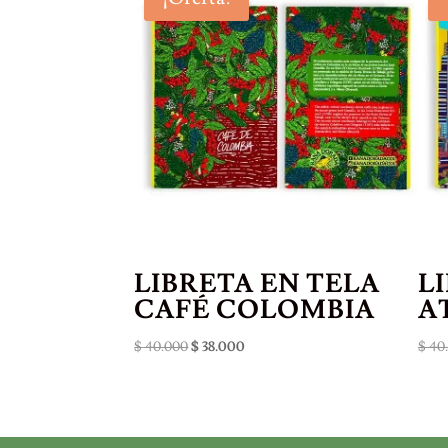
LIBRETA EN TELA
L
CAFÉ COLOMBIA
A
El
El
$
40.000
$
38.000
$
40
precio
precio
original
actual
era:
es:
$ 40.000.
$ 38.000.