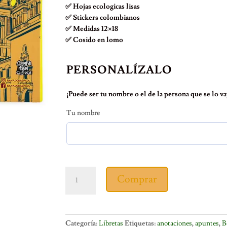
✅ Hojas ecologicas lisas
✅ Stickers colombianos
✅ Medidas 12×18
✅ Cosido en lomo
PERSONALÍZALO
¡Puede ser tu nombre o el de la persona que se lo vay
Tu nombre
Libreta
Comprar
en
tela
Bogotá
Catedral
Categoría:
Libretas
Etiquetas:
anotaciones
,
apuntes
,
B