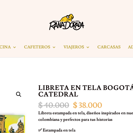
ICINA
CAFETEROS
VIAJEROS
CARCASAS
A
LIBRETA EN TELA BOGOT
CATEDRAL
El
El
$
40.000
$
38.000
precio
precio
Libreta estampada en tela, diseños inspirados en nue
original
actual
colombiana y perfectos para tus historias
era:
es:
$ 40.000.
$ 38.000.
✅ Estampada en tela