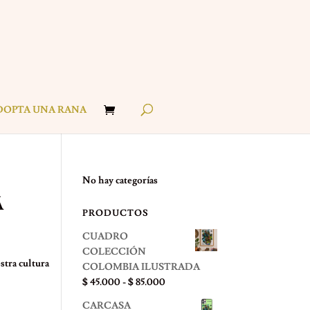
DOPTA UNA RANA
No hay categorías
Á
PRODUCTOS
CUADRO
COLECCIÓN
stra cultura
COLOMBIA ILUSTRADA
Rango
$
45.000
-
$
85.000
de
CARCASA