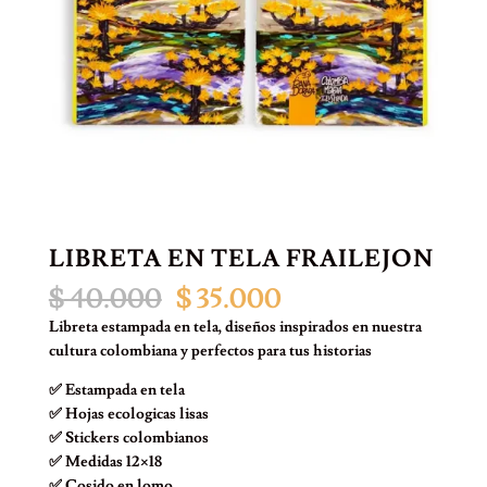
LIBRETA EN TELA FRAILEJON
El
El
$
40.000
$
35.000
precio
precio
Libreta estampada en tela, diseños inspirados en nuestra
original
actual
cultura colombiana y perfectos para tus historias
era:
es:
$ 40.000.
$ 35.000.
✅ Estampada en tela
✅ Hojas ecologicas lisas
✅ Stickers colombianos
✅ Medidas 12×18
✅ Cosido en lomo