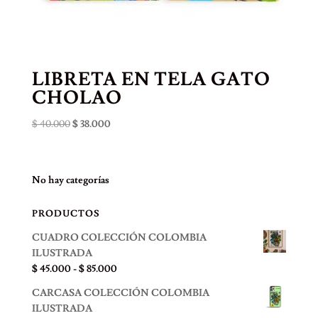
LIBRETA EN TELA GATO
CHOLAO
El
El
$
40.000
$
38.000
precio
precio
original
actual
era:
es:
No hay categorías
$ 40.000.
$ 38.000.
PRODUCTOS
CUADRO COLECCIÓN COLOMBIA
ILUSTRADA
Rango
$
45.000
-
$
85.000
de
CARCASA COLECCIÓN COLOMBIA
precios:
ILUSTRADA
desde