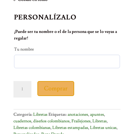
PERSONALÍZALO
¡Puede ser tu nombre o el de la persona que se lo vayas a
regalar!
Tu nombre
Libreta
Comprar
en
tela
frailejon
cantidad
Categoría:
Libretas
Etiquetas:
anotaciones
,
apuntes
,
cuadernos
,
diseños colombianos
,
Frailejones
,
Libretas
,
Libretas colombianas
,
Libretas estampadas
,
Libretas unicas
,