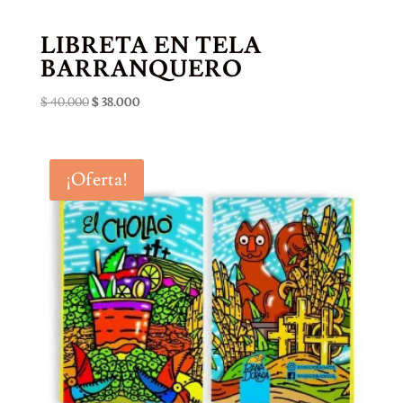
LIBRETA EN TELA
BARRANQUERO
El
El
$
40.000
$
38.000
precio
precio
original
actual
era:
es:
¡Oferta!
$ 40.000.
$ 38.000.