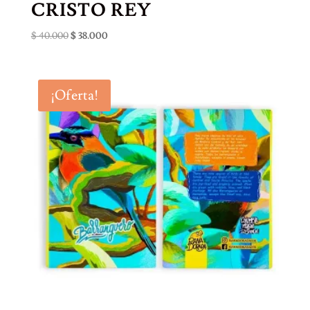
CRISTO REY
El
El
$
40.000
$
38.000
precio
precio
original
actual
era:
es:
¡Oferta!
$ 40.000.
$ 38.000.