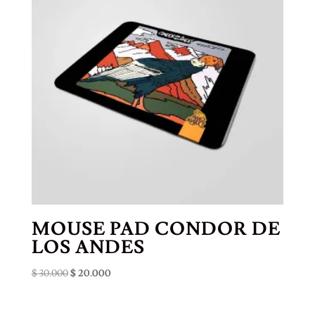
MOUSE PAD CONDOR DE
LOS ANDES
El
El
$
30.000
$
20.000
precio
precio
original
actual