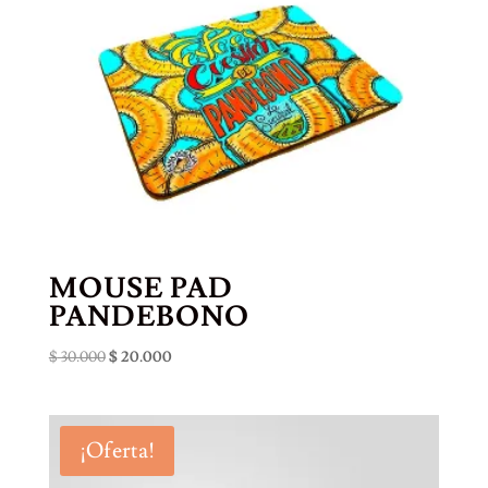
MOUSE PAD
PANDEBONO
El
El
$
30.000
$
20.000
precio
precio
original
actual
era:
es:
¡Oferta!
$ 30.000.
$ 20.000.