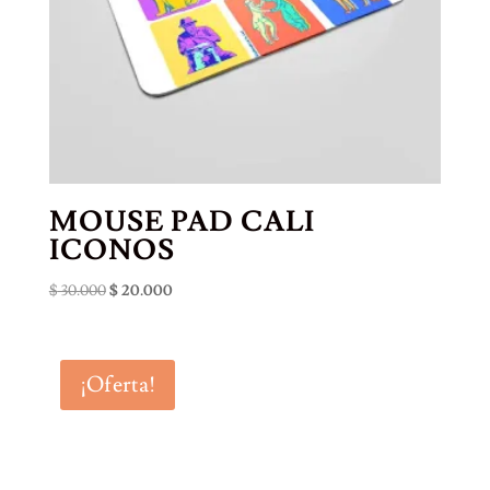
MOUSE PAD CALI
ICONOS
El
El
$
30.000
$
20.000
precio
precio
original
actual
era:
es:
¡Oferta!
$ 30.000.
$ 20.000.