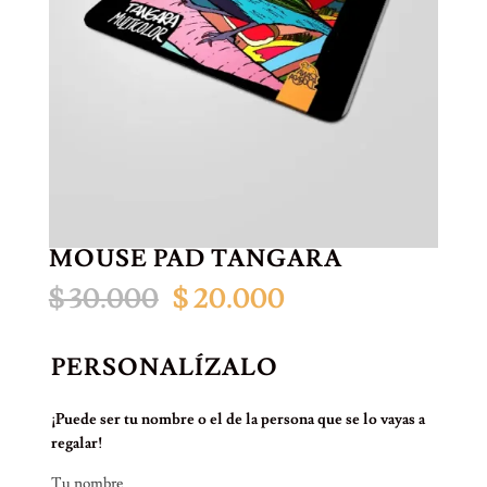
MOUSE PAD TANGARA
El
El
$
30.000
$
20.000
precio
precio
original
actual
era:
es:
PERSONALÍZALO
$ 30.000.
$ 20.000.
¡Puede ser tu nombre o el de la persona que se lo vayas a
regalar!
Tu nombre