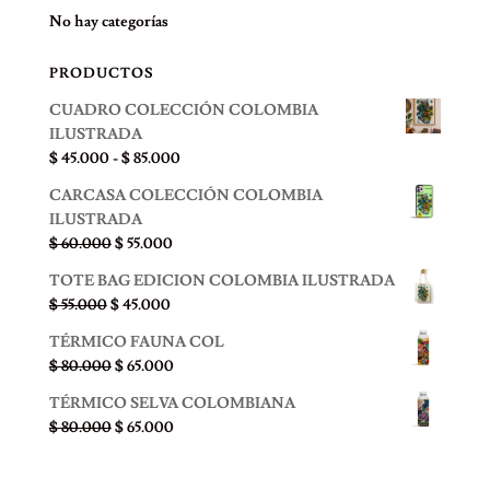
era:
es:
No hay categorías
$ 30.000.
$ 20.000.
PRODUCTOS
CUADRO COLECCIÓN COLOMBIA
ILUSTRADA
Rango
$
45.000
-
$
85.000
de
CARCASA COLECCIÓN COLOMBIA
precios:
ILUSTRADA
desde
El
El
$
60.000
$
55.000
$ 45.000
precio
precio
hasta
TOTE BAG EDICION COLOMBIA ILUSTRADA
original
actual
$ 85.000
El
El
$
55.000
$
45.000
era:
es:
precio
precio
$ 60.000.
$ 55.000.
TÉRMICO FAUNA COL
original
actual
El
El
$
80.000
$
65.000
era:
es:
precio
precio
$ 55.000.
$ 45.000.
TÉRMICO SELVA COLOMBIANA
original
actual
El
El
$
80.000
$
65.000
era:
es:
precio
precio
$ 80.000.
$ 65.000.
original
actual