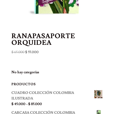
RANAPASAPORTE
ORQUIDEA
El
El
$
65.000
$
55.000
precio
precio
original
actual
era:
es:
No hay categorías
$ 65.000.
$ 55.000.
PRODUCTOS
CUADRO COLECCIÓN COLOMBIA
ILUSTRADA
Rango
$
45.000
-
$
85.000
de
CARCASA COLECCIÓN COLOMBIA