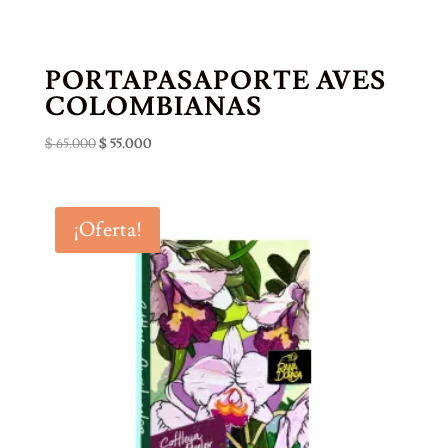
PORTAPASAPORTE AVES
COLOMBIANAS
El
El
$
65.000
$
55.000
precio
precio
original
actual
era:
es:
¡Oferta!
$ 65.000.
$ 55.000.