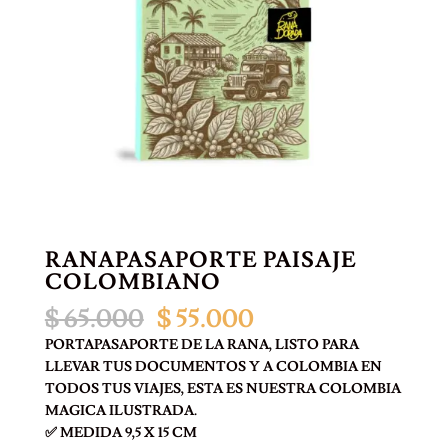
RANAPASAPORTE PAISAJE
COLOMBIANO
El
El
$
65.000
$
55.000
precio
precio
PORTAPASAPORTE DE LA RANA, LISTO PARA
original
actual
LLEVAR TUS DOCUMENTOS Y A COLOMBIA EN
era:
es:
TODOS TUS VIAJES, ESTA ES NUESTRA COLOMBIA
$ 65.000.
$ 55.000.
MAGICA ILUSTRADA.
✅ MEDIDA 9,5 X 15 CM