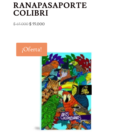
RANAPASAPORTE
COLIBRI
El
El
$
65.000
$
55.000
precio
precio
original
actual
era:
es:
¡Oferta!
$ 65.000.
$ 55.000.