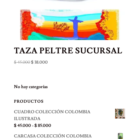
TAZA PELTRE SUCURSAL
El
El
$
45.000
$
38.000
precio
precio
original
actual
era:
es:
No hay categorías
$ 45.000.
$ 38.000.
PRODUCTOS
CUADRO COLECCIÓN COLOMBIA
ILUSTRADA
Rango
$
45.000
-
$
85.000
de
CARCASA COLECCIÓN COLOMBIA
precios: