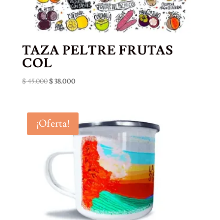
TAZA PELTRE FRUTAS
COL
El
El
$
45.000
$
38.000
precio
precio
original
actual
era:
es:
¡Oferta!
$ 45.000.
$ 38.000.