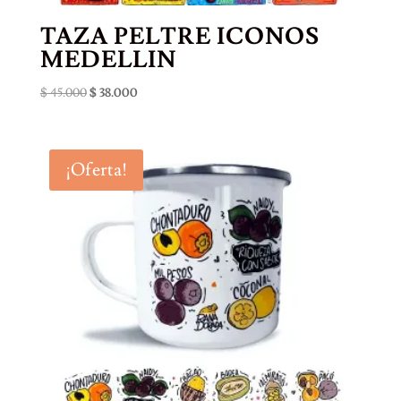
TAZA PELTRE ICONOS
MEDELLIN
El
El
$
45.000
$
38.000
precio
precio
original
actual
era:
es:
¡Oferta!
$ 45.000.
$ 38.000.