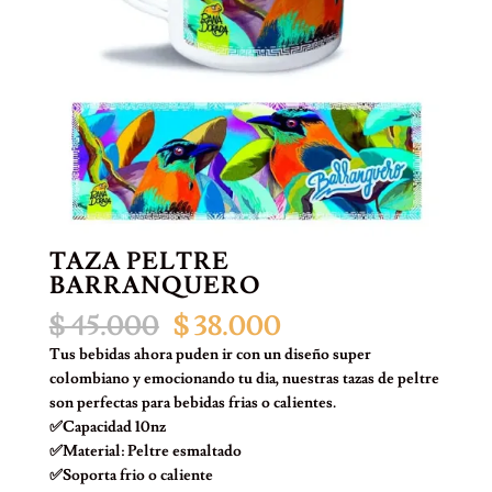
TAZA PELTRE
BARRANQUERO
El
El
$
45.000
$
38.000
precio
precio
Tus bebidas ahora puden ir con un diseño super
original
actual
colombiano y emocionando tu dia, nuestras tazas de peltre
era:
es:
son perfectas para bebidas frias o calientes.
$ 45.000.
$ 38.000.
✅Capacidad 10nz
✅Material: Peltre esmaltado
✅Soporta frio o caliente