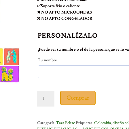
✅Soporta frio o caliente
❌ NO APTO MICROONDAS
❌ NO APTO CONGELADOR
PERSONALÍZALO
¡Puede ser tu nombre o el de la persona que se lo vay
Tu nombre
TAZA
Comprar
PELTRE
CALI
RETRO
cantidad
Categoría:
Taza Peltre
Etiquetas:
Colombia
,
diseño c