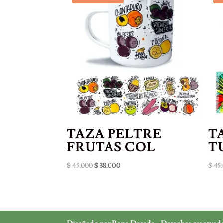
TAZA PELTRE
T
FRUTAS COL
T
El
El
$
45.000
$
38.000
$
45.
precio
precio
original
actual
era:
es:
$ 45.000.
$ 38.000.