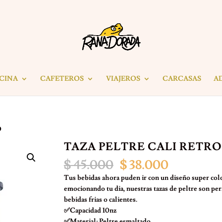
ICINA
CAFETEROS
VIAJEROS
CARCASAS
A
O
TAZA PELTRE CALI RETRO
El
El
$
45.000
$
38.000
precio
precio
Tus bebidas ahora puden ir con un diseño super co
original
actual
emocionando tu dia, nuestras tazas de peltre son per
era:
es:
bebidas frias o calientes.
$ 45.000.
$ 38.000.
✅Capacidad 10nz
✅Material: Peltre esmaltado