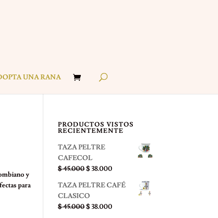
DOPTA UNA RANA
PRODUCTOS VISTOS
RECIENTEMENTE
TAZA PELTRE
CAFECOL
El
El
$
45.000
$
38.000
lombiano y
precio
precio
fectas para
TAZA PELTRE CAFÉ
original
actual
CLASICO
era:
es:
El
El
$
45.000
$
38.000
$ 45.000.
$ 38.000.
precio
precio