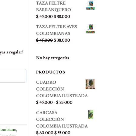
TAZA PELTRE
original
actual
BARRANQUERO
era:
es:
El
El
$
45.000
$
38.000
$ 45.000.
$ 38.000.
precio
precio
TAZA PELTRE AVES
original
actual
COLOMBIANAS
era:
es:
El
El
$
45.000
$
38.000
$ 45.000.
$ 38.000.
precio
precio
as a regalar!
original
actual
No hay categorías
era:
es:
$ 45.000.
$ 38.000.
PRODUCTOS
CUADRO
COLECCIÓN
COLOMBIA ILUSTRADA
Rango
$
45.000
-
$
85.000
de
CARCASA
precios:
COLECCIÓN
desde
COLOMBIA ILUSTRADA
$ 45.000
olombiano
,
El
El
$
60.000
$
55.000
hasta