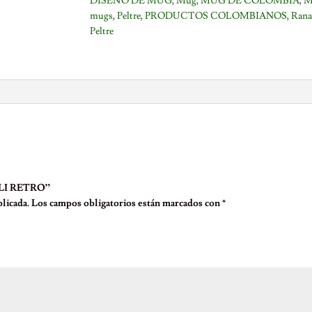
DISEÑO DE MUG
,
Mug
,
MUG DE COLOMBIA
,
M
mugs
,
Peltre
,
PRODUCTOS COLOMBIANOS
,
Rana
Peltre
ALI RETRO”
licada.
Los campos obligatorios están marcados con
*