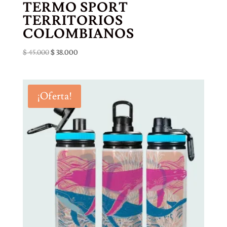
TERMO SPORT
TERRITORIOS
COLOMBIANOS
El
El
$
45.000
$
38.000
precio
precio
original
actual
era:
es:
¡Oferta!
$ 45.000.
$ 38.000.