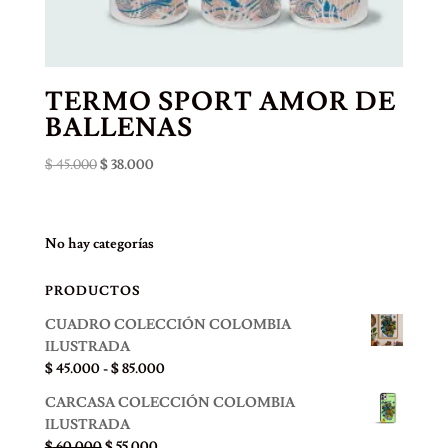
TERMO SPORT AMOR DE
BALLENAS
El
El
$
45.000
$
38.000
precio
precio
original
actual
era:
es:
No hay categorías
$ 45.000.
$ 38.000.
PRODUCTOS
CUADRO COLECCIÓN COLOMBIA
ILUSTRADA
Rango
$
45.000
-
$
85.000
de
CARCASA COLECCIÓN COLOMBIA
precios:
ILUSTRADA
desde
El
El
$
60.000
$
55.000