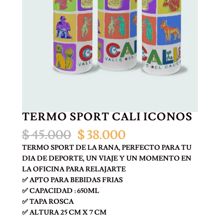
TERMO SPORT CALI ICONOS
El
El
$
45.000
$
38.000
precio
precio
TERMO SPORT DE LA RANA, PERFECTO PARA TU
original
actual
DIA DE DEPORTE, UN VIAJE Y UN MOMENTO EN
era:
es:
LA OFICINA PARA RELAJARTE
$ 45.000.
$ 38.000.
✅ APTO PARA BEBIDAS FRIAS
✅ CAPACIDAD : 650ML
✅ TAPA ROSCA
✅ ALTURA 25 CM X 7 CM