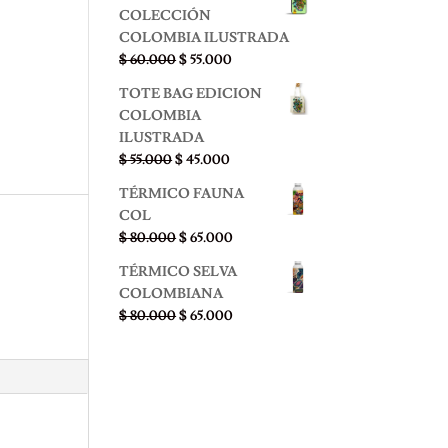
precios:
COLECCIÓN
desde
COLOMBIA ILUSTRADA
$ 45.000
El
El
$
60.000
$
55.000
hasta
precio
precio
$ 85.000
TOTE BAG EDICION
original
actual
COLOMBIA
era:
es:
ILUSTRADA
$ 60.000.
$ 55.000.
El
El
$
55.000
$
45.000
precio
precio
TÉRMICO FAUNA
original
actual
COL
era:
es:
El
El
$
80.000
$
65.000
$ 55.000.
$ 45.000.
precio
precio
TÉRMICO SELVA
original
actual
COLOMBIANA
era:
es:
El
El
$
80.000
$
65.000
$ 80.000.
$ 65.000.
precio
precio
original
actual
era:
es:
$ 80.000.
$ 65.000.