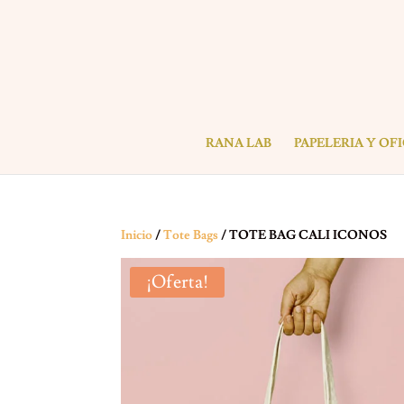
RANA LAB
PAPELERIA Y OF
Inicio
/
Tote Bags
/ TOTE BAG CALI ICONOS
¡Oferta!