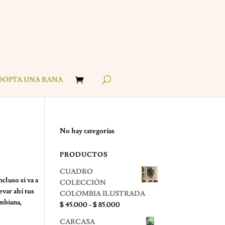
DOPTA UNA RANA
No hay categorías
PRODUCTOS
CUADRO
ncluso si va a
COLECCIÓN
evar ahí tus
COLOMBIA ILUSTRADA
mbiana,
Rango
$
45.000
-
$
85.000
de
CARCASA