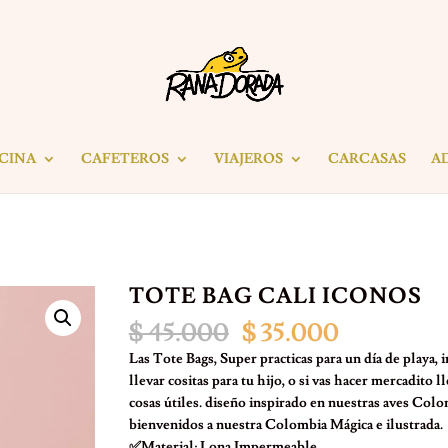
ICINA
CAFETEROS
VIAJEROS
CARCASAS
A
TOTE BAG CALI ICONOS
El
El
$
45.000
$
35.000
precio
precio
Las Tote Bags, Super practicas para un día de playa, i
original
actual
llevar cositas para tu hijo, o si vas hacer mercadito ll
era:
es:
cosas útiles. diseño inspirado en nuestras aves Colo
$ 45.000.
$ 35.000.
bienvenidos a nuestra Colombia Mágica e ilustrada.
✅Material: Lona Impermeable