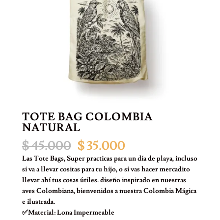
TOTE BAG COLOMBIA
NATURAL
El
El
$
45.000
$
35.000
precio
precio
Las Tote Bags, Super practicas para un día de playa, incluso
original
actual
si va a llevar cositas para tu hijo, o si vas hacer mercadito
era:
es:
llevar ahí tus cosas útiles. diseño inspirado en nuestras
$ 45.000.
$ 35.000.
aves Colombiana, bienvenidos a nuestra Colombia Mágica
e ilustrada.
✅Material: Lona Impermeable