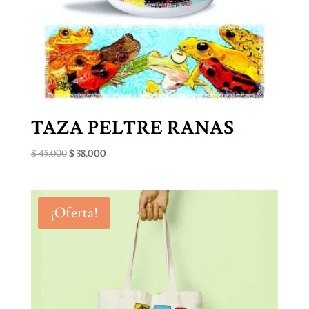
TAZA PELTRE RANAS
El
El
$
45.000
$
38.000
precio
precio
original
actual
era:
es:
¡Oferta!
$ 45.000.
$ 38.000.