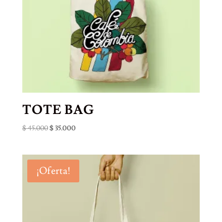
TOTE BAG
El
El
$
45.000
$
35.000
precio
precio
original
actual
era:
es:
¡Oferta!
$ 45.000.
$ 35.000.