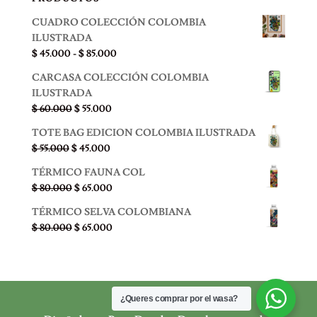
CUADRO COLECCIÓN COLOMBIA
ILUSTRADA
Rango
$
45.000
-
$
85.000
de
CARCASA COLECCIÓN COLOMBIA
precios:
ILUSTRADA
desde
El
El
$
60.000
$
55.000
$ 45.000
precio
precio
hasta
TOTE BAG EDICION COLOMBIA ILUSTRADA
original
actual
$ 85.000
El
El
$
55.000
$
45.000
era:
es:
precio
precio
$ 60.000.
$ 55.000.
TÉRMICO FAUNA COL
original
actual
El
El
$
80.000
$
65.000
era:
es:
precio
precio
$ 55.000.
$ 45.000.
TÉRMICO SELVA COLOMBIANA
original
actual
El
El
$
80.000
$
65.000
era:
es:
precio
precio
$ 80.000.
$ 65.000.
original
actual
era:
es:
$ 80.000.
$ 65.000.
¿Queres comprar por el wasa?