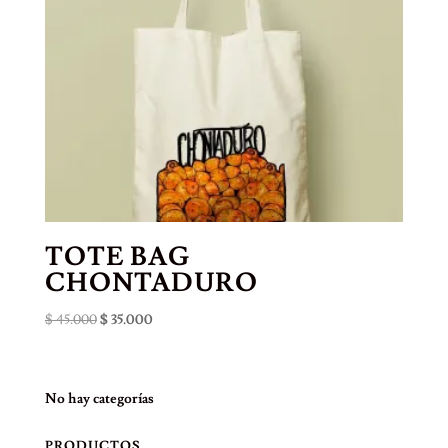
TOTE BAG
CHONTADURO
El
El
$
45.000
$
35.000
precio
precio
original
actual
era:
es:
No hay categorías
$ 45.000.
$ 35.000.
PRODUCTOS