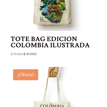
TOTE BAG EDICION
COLOMBIA ILUSTRADA
El
El
$
55.000
$
45.000
precio
precio
original
actual
era:
es:
¡Oferta!
$ 55.000.
$ 45.000.