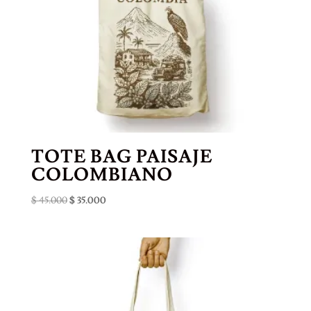
TOTE BAG PAISAJE
COLOMBIANO
El
El
$
45.000
$
35.000
precio
precio
original
actual
era:
es:
$ 45.000.
$ 35.000.