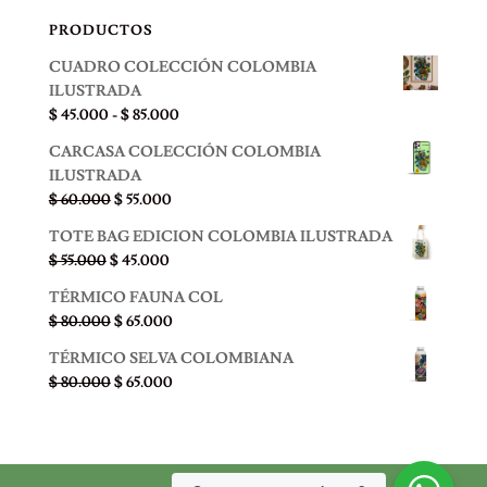
PRODUCTOS
CUADRO COLECCIÓN COLOMBIA
ILUSTRADA
Rango
$
45.000
-
$
85.000
de
CARCASA COLECCIÓN COLOMBIA
precios:
ILUSTRADA
desde
El
El
$
60.000
$
55.000
$ 45.000
precio
precio
hasta
TOTE BAG EDICION COLOMBIA ILUSTRADA
original
actual
$ 85.000
El
El
$
55.000
$
45.000
era:
es:
precio
precio
$ 60.000.
$ 55.000.
TÉRMICO FAUNA COL
original
actual
El
El
$
80.000
$
65.000
era:
es:
precio
precio
$ 55.000.
$ 45.000.
TÉRMICO SELVA COLOMBIANA
original
actual
El
El
$
80.000
$
65.000
era:
es:
precio
precio
$ 80.000.
$ 65.000.
original
actual
era:
es:
$ 80.000.
$ 65.000.