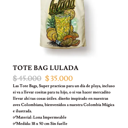
TOTE BAG LULADA
El
El
$
45.000
$
35.000
precio
precio
Las Tote Bags, Super practicas para un día de playa, incluso
original
actual
si va a llevar cositas para tu hijo, o si vas hacer mercadito
era:
es:
llevar ahí tus cosas útiles. diseño inspirado en nuestras
$ 45.000.
$ 35.000.
aves Colombiana, bienvenidos a nuestra Colombia Mágica
e ilustrada.
✅Material: Lona Impermeable
✅Medida: 38 x 50 cm Sin fuelle