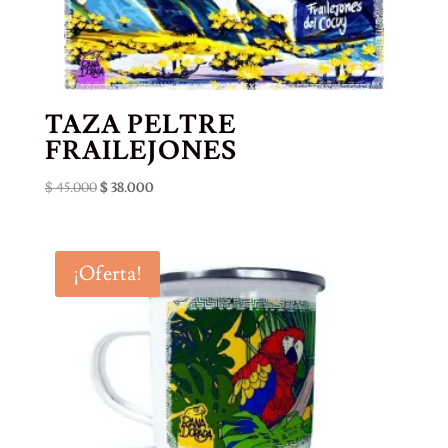
TAZA PELTRE
FRAILEJONES
El
El
$
45.000
$
38.000
precio
precio
original
actual
era:
es:
¡Oferta!
$ 45.000.
$ 38.000.