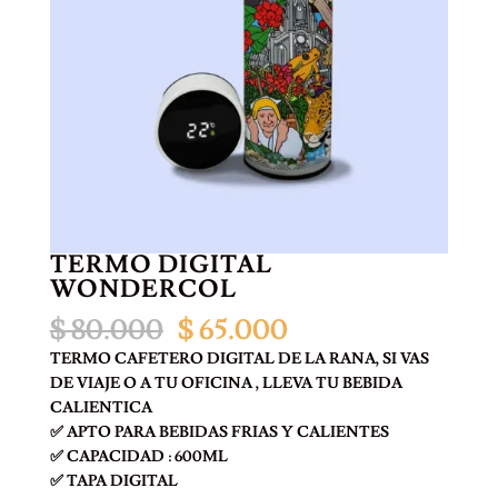
TERMO DIGITAL
WONDERCOL
El
El
$
80.000
$
65.000
precio
precio
TERMO CAFETERO DIGITAL DE LA RANA, SI VAS
original
actual
DE VIAJE O A TU OFICINA , LLEVA TU BEBIDA
era:
es:
CALIENTICA
$ 80.000.
$ 65.000.
✅ APTO PARA BEBIDAS FRIAS Y CALIENTES
✅ CAPACIDAD : 600ML
✅ TAPA DIGITAL