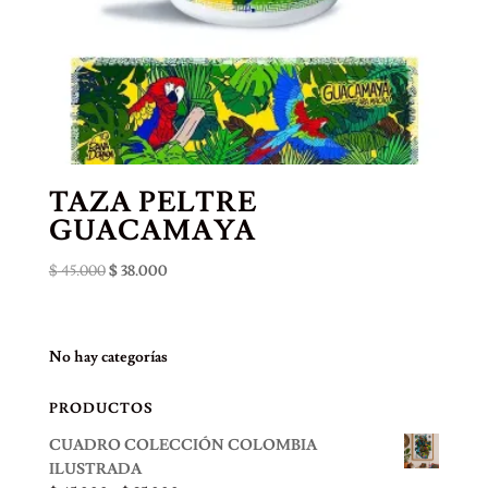
TAZA PELTRE
GUACAMAYA
El
El
$
45.000
$
38.000
precio
precio
original
actual
era:
es:
No hay categorías
$ 45.000.
$ 38.000.
PRODUCTOS
CUADRO COLECCIÓN COLOMBIA
ILUSTRADA