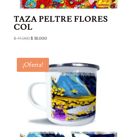
TAZA PELTRE FLORES
COL
El
El
$
45.000
$
38.000
precio
precio
original
actual
era:
es:
¡Oferta!
$ 45.000.
$ 38.000.