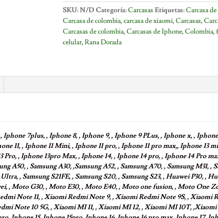
SKU:
N/D
Categoría:
Carcasas
Etiquetas:
Carcasa de 
Carcasa de colombia
,
carcasa de xiaomi
,
Carcasas
,
Carc
Carcasas de colombia
,
Carcasas de Iphone
,
Colombia
,
celular
,
Rana Dorada
, Iphone 7plus, , Iphone 8, , Iphone 9, , Iphone 9 PLus, , Iphone x, , Iphone 
ne 11, , Iphone 11 Mini, , Iphone 11 pro, , Iphone 11 pro max,, Iphone 13 min
3 Pro, , Iphone 13pro Max, , Iphone 14, , Iphone 14 pro, , Iphone 14 Pro max
ng A50, , Samsung A30, ,Samsung A52, , Samsung A70, , Samsung M31, , 
Ultra, , Samsung S21FE, , Samsung S20, , Samsung S23, , Huawei P30, , H
i, , Moto G30, , Moto E30, , Moto E40, , Moto one fusion, , Moto One Zo
edmi Note 11, , Xiaomi Redmi Note 9, , Xiaomi Redmi Note 9S, , Xiaomi 
dmi Note 10 5G, , Xiaomi MI 11, , Xiaomi MI 12, , Xiaomi MI 10T, ,Xiaomi
o, Iphone 15, Iphone 15pro, Iphone 16, Iphone 16 pro max, Iphone 17, Ip