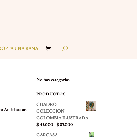
DOPTA UNA RANA
No hay categorías
PRODUCTOS
CUADRO
ipo Antichoque.
COLECCIÓN
COLOMBIA ILUSTRADA
Rango
$
45.000
-
$
85.000
de
CARCASA