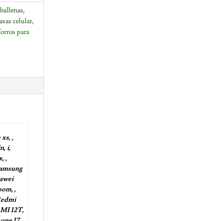
ballenas
,
asas celular
,
forros para
xs, ,
, i,
, ,
Samsung
uawei
om, ,
Redmi
 MI 12T,
hone 17