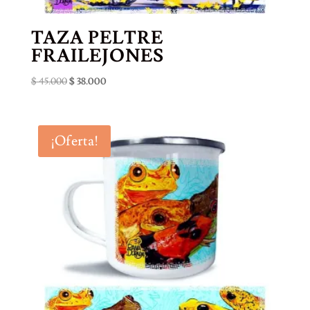
TAZA PELTRE
FRAILEJONES
El
El
$
45.000
$
38.000
precio
precio
original
actual
era:
es:
¡Oferta!
$ 45.000.
$ 38.000.