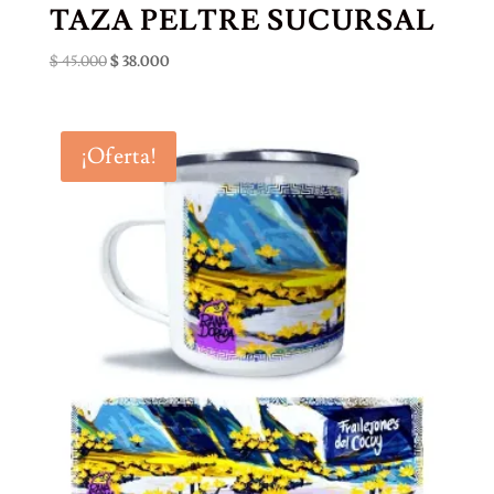
TAZA PELTRE SUCURSAL
El
El
$
45.000
$
38.000
precio
precio
original
actual
era:
es:
¡Oferta!
$ 45.000.
$ 38.000.