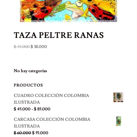
TAZA PELTRE RANAS
El
El
$
45.000
$
38.000
precio
precio
original
actual
era:
es:
No hay categorías
$ 45.000.
$ 38.000.
PRODUCTOS
CUADRO COLECCIÓN COLOMBIA
ILUSTRADA
Rango
$
45.000
-
$
85.000
de
CARCASA COLECCIÓN COLOMBIA
precios:
ILUSTRADA
desde
El
El
$
60.000
$
55.000
$ 45.000