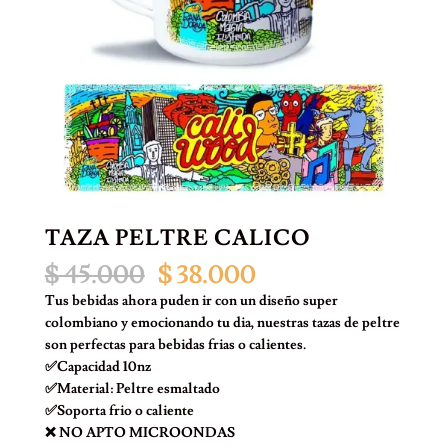
TAZA PELTRE CALICO
El
El
$
45.000
$
38.000
precio
precio
Tus bebidas ahora puden ir con un diseño super
original
actual
colombiano y emocionando tu dia, nuestras tazas de peltre
era:
es:
son perfectas para bebidas frias o calientes.
$ 45.000.
$ 38.000.
✅Capacidad 10nz
✅Material: Peltre esmaltado
✅Soporta frio o caliente
❌ NO APTO MICROONDAS