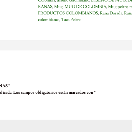
Colombia
,
diseño colombiano
,
DISEÑO DE MUG
,
D
RANAS
,
Mug
,
MUG DE COLOMBIA
,
Mug peltre
,
m
PRODUCTOS COLOMBIANOS
,
Rana Dorada
,
Ran
colombianas
,
Taza Peltre
ANAS”
licada.
Los campos obligatorios están marcados con
*