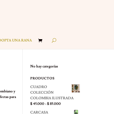
DOPTA UNA RANA
No hay categorías
PRODUCTOS
CUADRO
lombiano y
COLECCIÓN
fectas para
COLOMBIA ILUSTRADA
Rango
$
45.000
-
$
85.000
de
CARCASA