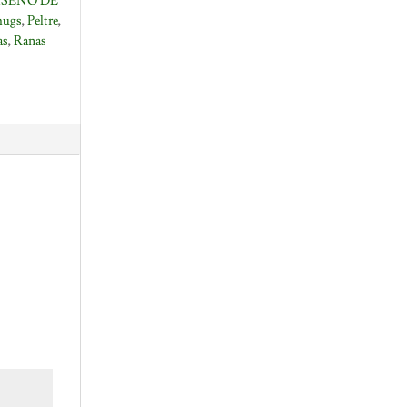
ISEÑO DE
ugs
,
Peltre
,
as
,
Ranas