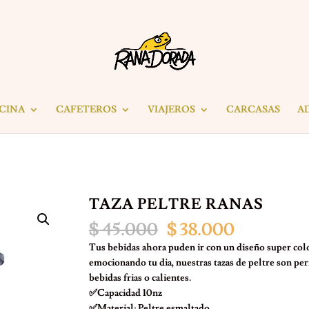
ICINA
CAFETEROS
VIAJEROS
CARCASAS
A
TAZA PELTRE RANAS
El
El
$
45.000
$
38.000
precio
precio
Tus bebidas ahora puden ir con un diseño super co
original
actual
emocionando tu dia, nuestras tazas de peltre son per
era:
es:
bebidas frias o calientes.
$ 45.000.
$ 38.000.
✅Capacidad 10nz
✅Material: Peltre esmaltado