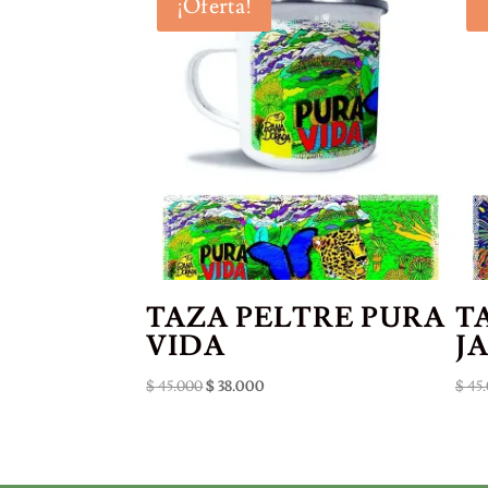
¡Oferta!
TAZA PELTRE PURA
T
VIDA
J
El
El
$
45.000
$
38.000
$
45.
precio
precio
original
actual
era:
es:
$ 45.000.
$ 38.000.