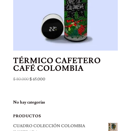
TÉRMICO CAFETERO
CAFÉ COLOMBIA
El
El
$
80.000
$
65.000
precio
precio
original
actual
era:
es:
No hay categorías
$ 80.000.
$ 65.000.
PRODUCTOS
CUADRO COLECCIÓN COLOMBIA