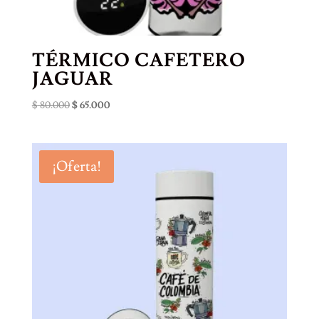
TÉRMICO CAFETERO
JAGUAR
El
El
$
80.000
$
65.000
precio
precio
original
actual
era:
es:
¡Oferta!
$ 80.000.
$ 65.000.