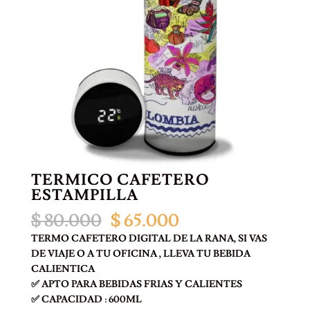
TÉRMICO CAFETERO
ESTAMPILLA
El
El
$
80.000
$
65.000
precio
precio
TERMO CAFETERO DIGITAL DE LA RANA, SI VAS
original
actual
DE VIAJE O A TU OFICINA , LLEVA TU BEBIDA
era:
es:
CALIENTICA
$ 80.000.
$ 65.000.
✅ APTO PARA BEBIDAS FRIAS Y CALIENTES
✅ CAPACIDAD : 600ML