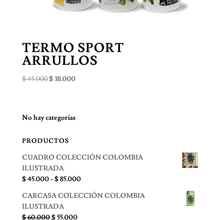
TERMO SPORT
ARRULLOS
El
El
$
45.000
$
38.000
precio
precio
original
actual
era:
es:
No hay categorías
$ 45.000.
$ 38.000.
PRODUCTOS
CUADRO COLECCIÓN COLOMBIA
ILUSTRADA
Rango
$
45.000
-
$
85.000
de
CARCASA COLECCIÓN COLOMBIA
precios:
ILUSTRADA
desde
El
El
$
60.000
$
55.000