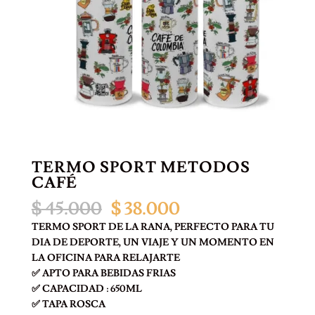
TERMO SPORT METODOS
CAFÉ
El
El
$
45.000
$
38.000
precio
precio
TERMO SPORT DE LA RANA, PERFECTO PARA TU
original
actual
DIA DE DEPORTE, UN VIAJE Y UN MOMENTO EN
era:
es:
LA OFICINA PARA RELAJARTE
$ 45.000.
$ 38.000.
✅ APTO PARA BEBIDAS FRIAS
✅ CAPACIDAD : 650ML
✅ TAPA ROSCA