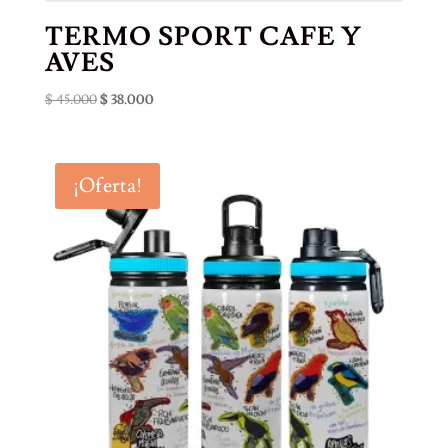
TERMO SPORT CAFE Y
AVES
El
El
$
45.000
$
38.000
precio
precio
original
actual
era:
es:
¡Oferta!
$ 45.000.
$ 38.000.