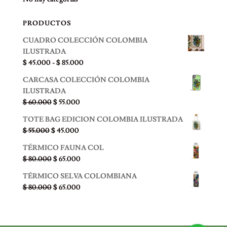
$ 45.000.
$ 35.000.
PRODUCTOS
CUADRO COLECCIÓN COLOMBIA
ILUSTRADA
Rango
$
45.000
-
$
85.000
de
CARCASA COLECCIÓN COLOMBIA
precios:
ILUSTRADA
desde
El
El
$
60.000
$
55.000
$ 45.000
precio
precio
hasta
TOTE BAG EDICION COLOMBIA ILUSTRADA
original
actual
$ 85.000
El
El
$
55.000
$
45.000
era:
es:
precio
precio
$ 60.000.
$ 55.000.
TÉRMICO FAUNA COL
original
actual
El
El
$
80.000
$
65.000
era:
es:
precio
precio
$ 55.000.
$ 45.000.
TÉRMICO SELVA COLOMBIANA
original
actual
El
El
$
80.000
$
65.000
era:
es:
precio
precio
$ 80.000.
$ 65.000.
original
actual
era:
es: