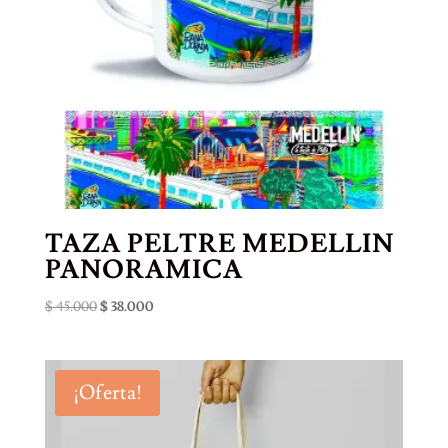
TAZA PELTRE MEDELLIN
PANORAMICA
El
El
$
45.000
$
38.000
precio
precio
original
actual
era:
es:
¡Oferta!
$ 45.000.
$ 38.000.