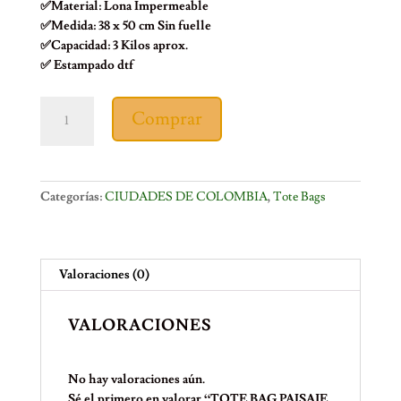
✅Material: Lona Impermeable
✅Medida: 38 x 50 cm Sin fuelle
✅Capacidad: 3 Kilos aprox.
✅ Estampado dtf
TOTE
Comprar
BAG
PAISAJE
COLOMBIANO
cantidad
Categorías:
CIUDADES DE COLOMBIA
,
Tote Bags
Valoraciones (0)
VALORACIONES
No hay valoraciones aún.
Sé el primero en valorar “TOTE BAG PAISAJE