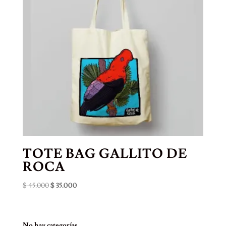
TOTE BAG GALLITO DE
ROCA
El
El
$
45.000
$
35.000
precio
precio
original
actual
era:
es:
No hay categorías