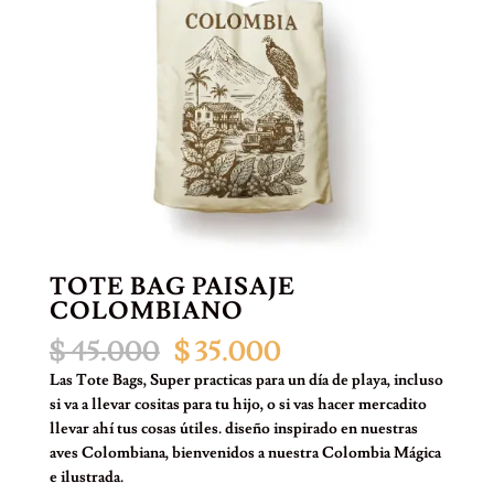
TOTE BAG PAISAJE
COLOMBIANO
El
El
$
45.000
$
35.000
precio
precio
Las Tote Bags, Super practicas para un día de playa, incluso
original
actual
si va a llevar cositas para tu hijo, o si vas hacer mercadito
era:
es:
llevar ahí tus cosas útiles. diseño inspirado en nuestras
$ 45.000.
$ 35.000.
aves Colombiana, bienvenidos a nuestra Colombia Mágica
e ilustrada.